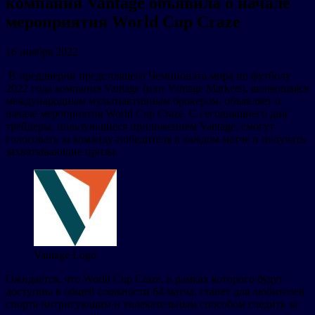
компания Vantage объявила о начале
мероприятия World Cup Craze
16 ноября 2022
В преддверии предстоящего Чемпионата мира по футболу
2022 года компания Vantage (или Vantage Markets), являющаяся
международным мультиактивным брокером, объявляет о
начале мероприятия World Cup Craze. С сегодняшнего дня
трейдеры, пользующиеся приложением Vantage, смогут
голосовать за команду-победителя в каждом матче и получать
захватывающие призы.
Vantage Logo
Ожидается, что World Cup Craze, в рамках которого будут
доступны в общей сложности 64 матча, станет для любителей
спорта интригующим и увлекательным способом следить за