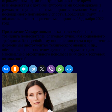
игроками, командами и результатами, в то же время
взаимодействуя с другими футбольными болельщиками в
рамках этого уникального мероприятия компании Vantage,
посвященного популярному спорту. Победители будут
объявлены после завершения мероприятия 23 декабря 2022
года.
Приложение Vantage повышает качество мобильного
трейдинга пользователей благодаря функциям социального
трейдинга, бесперебойному пополнению счета в приложении,
фирменным инструментам технического анализа и пр.,
обеспечивая пользователям лучшие инструменты для
максимально эффективного использования своих торговых
возможностей.