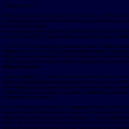
25 февраля 2021
Южноуральцы, как и остальные жители России, смогут сами в
платформу по голосованию за объекты благоустройства. Цель п
всех групп населения.
На сайте будет собран перечень территорий к благоустройству 
года по 30 мая 2021 года. Полученные результаты помогут сф
«В 2020 году доля граждан, принявших участие в решении вопр
направлению, но нам важно централизовать процесс вовлечени
Общероссийская платформа, которая запускается в рамках на
от граждан во всех регионах страны, поможет местным вла
Марат Хуснуллин
.
Задача платформы — собрать мнения как можно большего колич
проекту «Формирование комфортной городской среды» к 2024 г
Это необходимо для формирования действительно качественно
пространства. Если объекты популярны и нравятся горожанам, 
общественном питании.
«За счет запуска всероссийской платформы мы решим сразу нес
благоустройства. Поэтому мы, во-первых, рассчитываем на во
благоустройство станет более открытым — на платформе мож
работ. Но мы не будем останавливаться только на этом. В да
работой, которая делается в регионе, выполняются ли устано