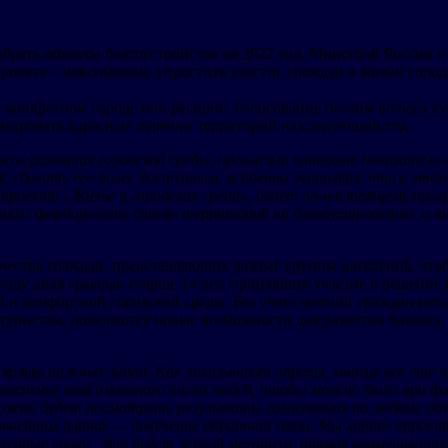
ыбрать объекты благоустройства на 2022 год. Минстрой Росси
роекта – максимально упростить участие граждан в жизни города
в конкретном городе или регионе. Голосование по ним во всех су
ормировать адресные перечни территорий на следующий год.
осов развития городской среды, превысила плановый показатель
я, сделать его более доступным, особенно учитывая, что в это
цпроекта «Жилье и городская среда», будет по-настоящему про
стям сформировать списки территорий на благоустройство, а
ества граждан, представляющих разные группы населения, чтоб
оду доля граждан старше 14 лет, принявших участие в решение 
й и комфортной городской среды. Без учета мнений граждан не
туристам, появляются новые возможности для развития бизнеса,
колько важных задач. Как показывают опросы, многие все еще н
влечение максимального числа людей, чтобы можно было при фо
но будет посмотреть результаты голосования по любому объек
льнейших планах — получение обратной связи. Мы хотим опросит
вленные сроки. Это будет живой механизм, прямая коммуникация