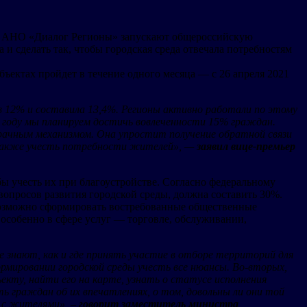
и и АНО «Диалог Регионы» запускают общероссийскую
 и сделать так, чтобы городская среда отвечала потребностям
бъектах пройдет в течение одного месяца — с 26 апреля 2021
 в 12% и составила 13,4%. Регионы активно работали по этому
м году мы планируем достичь вовлеченности 15% граждан.
зрачным механизмом. Она упростит получение обратной связи
 также учесть потребности жителей», —
заявил вице-премьер
ы учесть их при благоустройстве. Согласно федеральному
вопросов развития городской среды, должна составить 30%.
возможно сформировать востребованные общественные
 особенно в сфере услуг — торговле, обслуживании,
е знают, как и где принять участие в отборе территорий для
рмировании городской среды учесть все нюансы. Во-вторых,
ту, найти его на карте, узнать о статусе исполнения
ь граждан об их впечатлениях, о том, довольны ли они той
 с жителями», –
говорит заместитель министра