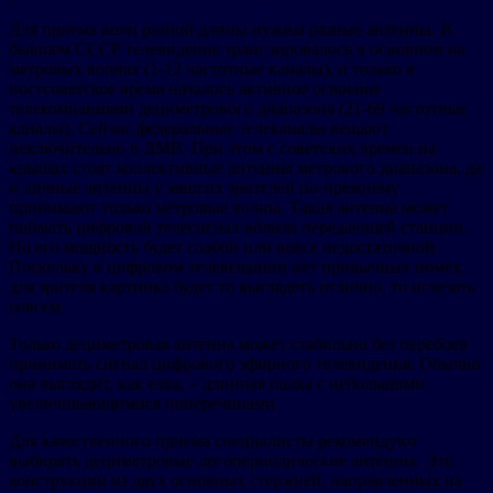
Для приема волн разной длины нужны разные антенны. В
бывшем СССР телевидение транслировалось в основном на
метровых волнах (1-12 частотные каналы), и только в
постсоветское время началось активное освоение
телекомпаниями дециметрового диапазона (21-69 частотные
каналы). Сейчас федеральные телеканалы вещают
исключительно в ДМВ. При этом с советских времен на
крышах стоят коллективные антенны метрового диапазона, да
и личные антенны у многих зрителей по-прежнему
принимают только метровые волны. Такая антенна может
поймать цифровой телесигнал вблизи передающей станции.
Но его мощность будет слабой или вовсе недостаточной.
Поскольку в цифровом телевещании нет привычных помех,
для зрителя картинка будет то выглядеть отлично, то исчезать
совсем.
Только дециметровая антенна может стабильно без перебоев
принимать сигнал цифрового эфирного телевидения. Обычно
она выглядит, как елка, – длинная палка с небольшими
увеличивающимися поперечинами.
Для качественного приема специалисты рекомендуют
выбирать дециметровые логопериодические антенны. Это
конструкции из двух основных стержней, направленных на