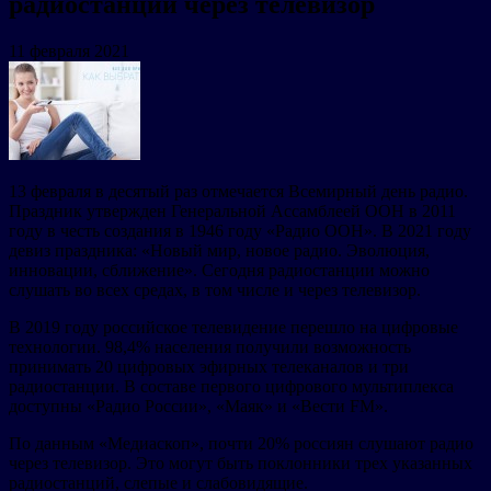
радиостанции через телевизор
11 февраля 2021
13 февраля в десятый раз отмечается Всемирный день радио.
Праздник утвержден Генеральной Ассамблеей ООН в 2011
году в честь создания в 1946 году «Радио ООН». В 2021 году
девиз праздника: «Новый мир, новое радио. Эволюция,
инновации, сближение». Сегодня радиостанции можно
слушать во всех средах, в том числе и через телевизор.
В 2019 году российское телевидение перешло на цифровые
технологии. 98,4% населения получили возможность
принимать 20 цифровых эфирных телеканалов и три
радиостанции. В составе первого цифрового мультиплекса
доступны «Радио России», «Маяк» и «Вести FM».
По данным «Медиаскоп», почти 20% россиян слушают радио
через телевизор. Это могут быть поклонники трех указанных
радиостанций, слепые и слабовидящие.