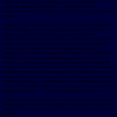
источник передачи. Поперек них расположены более
короткие стержни разной длины – вибраторы. Они
сконструированы таким образом, чтобы стабильно улавливать
сигнал.
Антенну нужно направить в сторону ближайшей телебашни.
Однако бывает, что она закрыта другим зданием, или окна
обращены в другую сторону. В этих случаях можно
использовать способность ДМВ-волн отражаться от твердых
поверхностей, то есть сориентировать антенну на видимую
стену соседнего дома, на гору. Необходимо вращать ее,
добиваясь максимально возможной мощности принимаемого
сигнала. Следить за этим показателем позволяет индикатор
уровня и качества сигнала, который встроен в большинство
цифровых телевизоров и приставок. Он появляется на экране
во время ручной настройки телеканалов. Обычно для этого
нужно выбрать в меню позицию «Настройка каналов» и далее
«Ручная настройка». В появившемся поле необходимо ввести
номер телевизионного канала, частоту мультиплексов в вашем
населенному пункте — их можно посмотреть на сайте.
На всех цифровых приемниках есть кнопка переключения из
режима радио в режим телепросмотра и обратно. Обычно эта
кнопка так и называется TV/RADIO, реже TV/R или просто
RADIO.