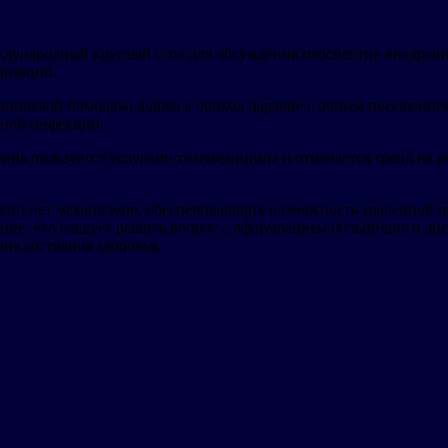
ждународный круглый стол для обсуждения перспектив внедрен
низаций.
ицинской помощью вошел в обиход наравне с очным посещением
сной инфекции.
ния пользуется услугами телемедицины и отмечается тренд на ро
ссии нет механизмов, обеспечивающих возможность удаленной по
ие, что следует решить вопрос с оформлением больничного лист
ия состояния здоровья.