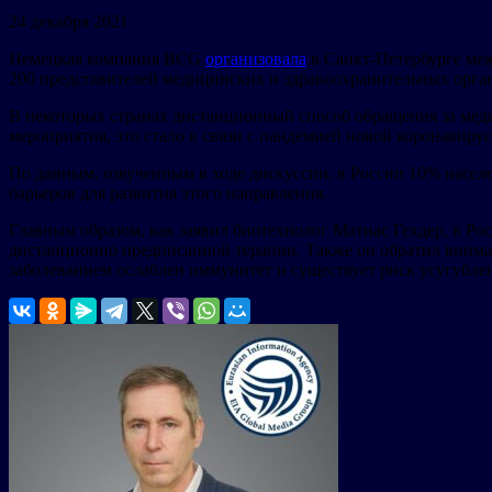
24 декабря 2021
Немецкая компания BCG
организовала
в Санкт-Петербурге ме
200 представителей медицинских и здравоохранительных орга
В некоторых странах дистанционный способ обращения за мед
мероприятия, это стало в связи с пандемией новой коронавиру
По данным, озвученным в ходе дискуссии, в России 10% населе
барьеров для развития этого направления.
Главным образом, как заявил биотехнолог Матиас Гехдер, в Ро
дистанционно предписанной терапии. Также он обратил вниман
заболеванием ослаблен иммунитет и существует риск усугублен