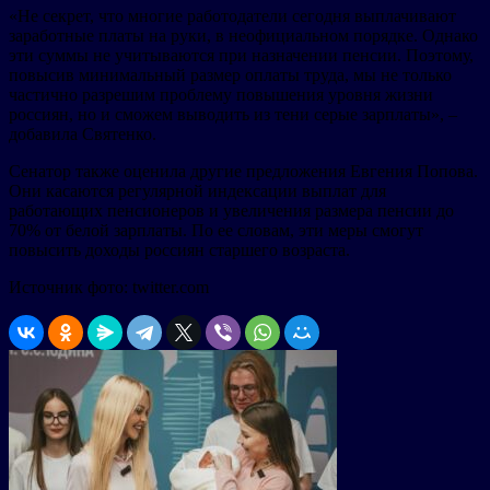
«Не секрет, что многие работодатели сегодня выплачивают
заработные платы на руки, в неофициальном порядке. Однако
эти суммы не учитываются при назначении пенсии. Поэтому,
повысив минимальный размер оплаты труда, мы не только
частично разрешим проблему повышения уровня жизни
россиян, но и сможем выводить из тени серые зарплаты», –
добавила Святенко.
Сенатор также оценила другие предложения Евгения Попова.
Они касаются регулярной индексации выплат для
работающих пенсионеров и увеличения размера пенсии до
70% от белой зарплаты. По ее словам, эти меры смогут
повысить доходы россиян старшего возраста.
Источник фото: twitter.com