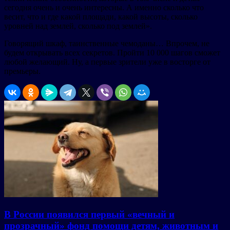
сегодня очень и очень интересны. А именно сколько что
весит, что и где какой площади, какой высоты, сколько
уровней над землей, сколько под землей».
Говорящий шкаф, таинственные чемоданы… Впрочем, не
будем открывать всех секретов. Пройти 10 000 шагов сможет
любой желающий. Ну, а первые зрители уже в восторге от
премьеры.
В России появился первый «вечный и
прозрачный» фонд помощи детям, животным и