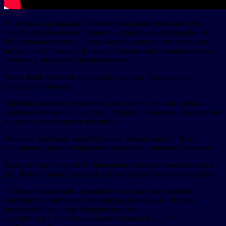
От подвала до крыши. Челябинский драматический театр
представил новую постановку — спектакль-экскурсию «10
000 шагов по театру». Главными героями станут не только
актеры, но и зрители. В игровой форме они познакомятся со
столетней историей храма искусств.
Уже в фойе зрителей погружают в эпоху 20-ых годов
прошлого столетья.
«Другим театрам представлять не важно, для них сцена —
замочная скважина. Сиди мол смирно, прямо или наискосочек
и смотри чужой жизни кусочек».
Никаких партеров, амфитеатров и мягких кресел. Всю
постановку зрители прошагают вместе с главными героями.
Здесь не будет скучно от привычных экскурсионных цифр и
дат. Всю историю создания театра покажут в игровой форме.
«- Время признаний. Именно в эти годы театр впервые
выезжает на гастроли в Ленинград, Куйбышев. Ну, как
вызнаете сейчас этих городов уже нет.
— (Ленин и Сталин поднимают голову) Как нет?