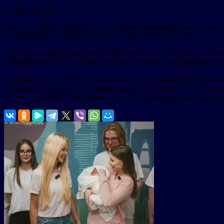
24 февраля 2022
Власти столицы реализуют программу предпрофессиональной п
попробовать свои силы в том или ином направлении.
В открытых на данный момент 66 медиакласах обучаются свы
журналистики и передовые методики работы в медиапространс
В предпринимательских классах 44 школ столицы обучаются св
По словам куратора предпринимательских классов — доктора э
заинтересованных студентов, а город – квалифицированных пр