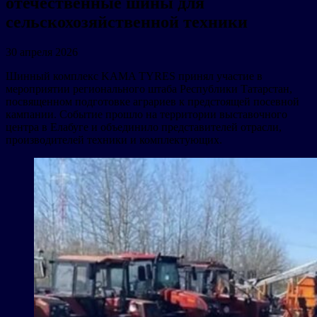
отечественные шины для
сельскохозяйственной техники
30 апреля 2026
Шинный комплекс KAMA TYRES принял участие в
мероприятии регионального штаба Республики Татарстан,
посвященном подготовке аграриев к предстоящей посевной
кампании. Событие прошло на территории выставочного
центра в Елабуге и объединило представителей отрасли,
производителей техники и комплектующих.