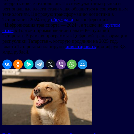
внедрять новые технологии. Поэтому участники рынка и
региональные власти стали чаще обращаться к современным
технологиям. Цифровую трансформацию логистики в
Татарстане в 2024 году
обсуждали
на конференции
«Цифровизация транспорта — 2024», а также на
круглом
столе
в Торгово-промышленной палате Республики
Татарстан. В рамках программы «Цифровой трансформации
республики Татарстан», которую продлили на 2025 год,
власти Татарстана планируют
инвестировать
в «цифру» 3,8
млрд рублей.