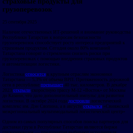
страховые продукты для
грузоперевозок
25 сентября 2025
Наличие отечественных ИТ-решений и внимание руководства
Республики Татарстан к вопросам безопасности
грузоперевозок способствует росту интереса предприятий к
страховым продуктам. Сегодня около 80% компаний
Татарстана говорят о стремлении снизить риски при
грузоперевозках с помощью внедрения страховых продуктов
и автоматизации логистики.
Логистика
относится
к крупным отраслям экономики
Татарстана — 5,3% от объема ВРП. Протяженность дорожной
сети в республике
превышает
40 тыс. километров. В декабре
2023
открыли
скоростную трассу М-12 «Восток» от Москвы
до Казани, что дало дополнительный импульс для развития
логистики. В октябре 2024 года
достроили
логистический
комплекс им. Дэн Сяопина, а в августе
открылся
«Свияжский
межрегиональный мультимодальный логистический центр»
Одним из самых популярных способов поиска партнеров для
доставки груза в Республике Татарстан являются биржи
грузоперевозок — предприятия выбирают исполнителя,