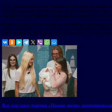
«Мы считаем интересным и перспективным развитие нашего оп
созданию мест приложения труда, в том числе в качестве инве
коммерческими площадями и равномерно развивать всю террито
Инвесторы могут подать заявку на присвоение специального ст
входа в программу. Для получения статуса компании должны об
оформленный расчет арендной платы или платы за изменение 
Все для мам: партия «Новые люди» анонсировал