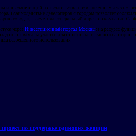
ыта и компетенций в строительстве промышленных и технологич
стора. Взаимодействие девелоперов с городом позволяет соблюд
рию города», – отметила генеральный директор компании Capit
атуса через
Инвестиционный портал Москвы
: на ресурсе функ
ладать правами на участки для строительства многоквартирного 
вида разрешенного использования.
а проект по поддержке одиноких женщин