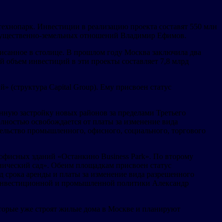
ехнопарк. Инвестиции в реализацию проекта составят 550 млн
 имущественно-земельных отношений Владимир Ефимов.
писанное в столице. В прошлом году Москва заключила два
 объем инвестиций в эти проекты составляет 7,8 млрд
(структура Capital Group). Ему присвоен статус
нную застройку новых районов за пределами Третьего
лностью освобождается от платы за изменение вида
ительство промышленного, офисного, социального, торгового
 офисных зданий «Останкино Business Park». По второму
нический сад». Обеим площадкам присвоен статус
д срока аренды и платы за изменение вида разрешенного
а инвестиционной и промышленной политики Александр
торые уже строят жилые дома в Москве и планируют