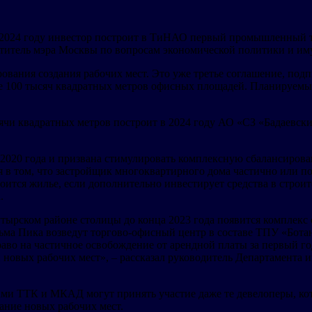
 2024 году инвестор построит в ТиНАО первый промышленный т
аместитель мэра Москвы по вопросам экономической политики и
ования создания рабочих мест. Это уже третье соглашение, под
ее 100 тысяч квадратных метров офисных площадей. Планируемый
 квадратных метров построит в 2024 году АО «СЗ «Бадаевский» 
.
 2020 года и призвана стимулировать комплексную сбалансирова
 в том, что застройщик многоквартирного дома частично или по
роится жилье, если дополнительно инвестирует средства в стро
.
утырском районе столицы до конца 2023 года появится комплекс
льма Пика возведут торгово-офисный центр в составе ТПУ «Бота
раво на частичное освобождение от арендной платы за первый го
и новых рабочих мест», – рассказал руководитель Департамент
лами ТТК и МКАД могут принять участие даже те девелоперы, ко
ание новых рабочих мест.