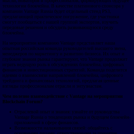
мысли, новаторов и профессионалов, формирующих будущее
технологии блокчейна. В качестве платинового спонсора у
компании Vantage Russia будет отдельный стенд PS3,
предлагающий практическое погружение, где участники
смогут пообщаться с нашей группой экспертов, изучить
передовые решения и обсудить развивающуюся среду
блокчейна.
На мероприятии компанию Vantage представляет наша
опытная российская команда руководителей высшего звена,
менеджеров по маркетингу и развитию бизнеса. Их опыт и
глубокие знания рынка гарантируют, что Vantage продолжит
играть ведущую роль в обсуждениях блокчейна, цифровых
финансов и инвестиционных стратегий. Команда поделится
идеями о взаимосвязи направлений блокчейна, цифрового
трейдинга и финансовых технологий, предлагая ценные
взгляды профессионалам отрасли и энтузиастам.
Чем полезно взаимодействие с Vantage на мероприятии
Blockchain Forum?
Отраслевой опыт и знания: узнайте от руководства
Vantage Russia о тенденциях рынка и будущем блокчейн-
приложений в сфере финансов.
Возможности налаживания связей: общайтесь с
основными лицами, ответственными за принятие