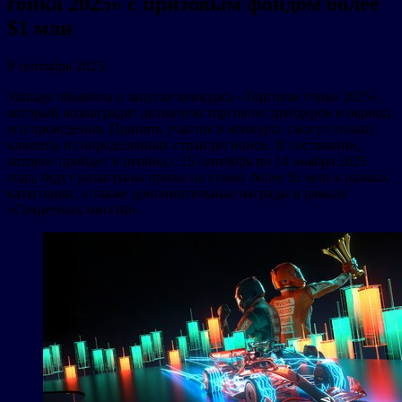
гонка 2025» с призовым фондом более
$1 млн
9 сентября 2025
Vantage объявила о запуске конкурса «Торговая гонка 2025»,
который вознаградит активную торговлю трейдеров в период
его проведения. Принять участие в конкурсе смогут только
клиенты из определенных стран/регионов. В состязании,
которое пройдет в период с 15 сентября по 14 ноября 2025
года, будут разыграны призы на сумму более $1 млн в разных
категориях, а также дополнительные награды в рамках
«Секретных миссий».