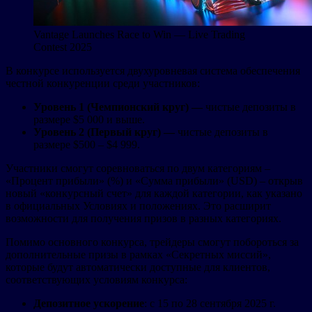
Vantage Launches Race to Win — Live Trading
Contest 2025
В конкурсе используется двухуровневая система обеспечения
честной конкуренции среди участников:
Уровень 1 (Чемпионский круг) —
чистые депозиты в
размере $5 000 и выше.
Уровень 2 (Первый круг) —
чистые депозиты в
размере $500 – $4 999.
Участники смогут соревноваться по двум категориям –
«Процент прибыли» (%) и «Сумма прибыли» (USD) – открыв
новый «конкурсный счет» для каждой категории, как указано
в официальных Условиях и положениях. Это расширит
возможности для получения призов в разных категориях.
Помимо основного конкурса, трейдеры смогут побороться за
дополнительные призы в рамках «Секретных миссий»,
которые будут автоматически доступные для клиентов,
соответствующих условиям конкурса:
Депозитное ускорение
: с 15 по 28 сентября 2025 г.