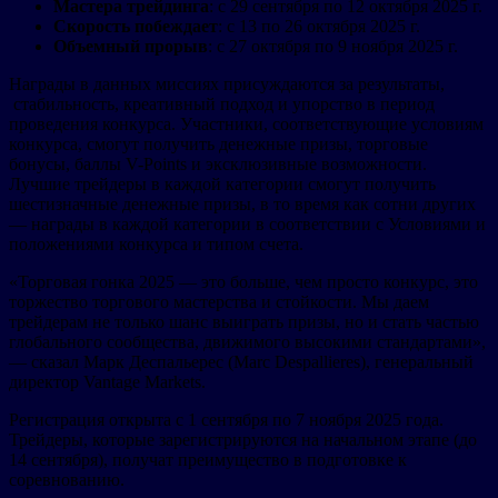
Мастера трейдинга
: с 29 сентября по 12 октября 2025 г.
Скорость побеждает
: с 13 по 26 октября 2025 г.
Объемный прорыв
: с 27 октября по 9 ноября 2025 г.
Награды в данных миссиях присуждаются за результаты,
стабильность, креативный подход и упорство в период
проведения конкурса. Участники, соответствующие условиям
конкурса, смогут получить денежные призы, торговые
бонусы, баллы V-Points и эксклюзивные возможности.
Лучшие трейдеры в каждой категории cмогут получить
шестизначные денежные призы, в то время как сотни других
— награды в каждой категории в соответствии с Условиями и
положениями конкурса и типом счета.
«Торговая гонка 2025 — это больше, чем просто конкурс, это
торжество торгового мастерства и стойкости. Мы даем
трейдерам не только шанс выиграть призы, но и стать частью
глобального сообщества, движимого высокими стандартами»,
— сказал Марк Деспальерес (Marc Despallieres), генеральный
директор Vantage Markets.
Регистрация открыта с 1 сентября по 7 ноября 2025 года.
Трейдеры, которые зарегистрируются на начальном этапе (до
14 сентября), получат преимущество в подготовке к
соревнованию.