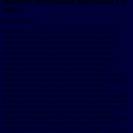
понятно: лепестковые диаграммы в Р7
офис
25 августа 2025
Лепестковые диаграммы — это мощный инструмент для
визуализации и сравнения большого массива данных с
множеством параметров. Они идеально подходят, чтобы
наглядно показать динамику продаж по месяцам для
нескольких филиалов в одном графике. Такой формат
позволяет сразу оценить общую картину: баланс между
показателями выглядит как ровная фигура, а любые
дисбалансы и «всплески» становятся очевидными.
Создать такую диаграмму в табличном редакторе Р7 офис
очень просто. Для начала выделите нужный диапазон данных,
включая названия месяцев и, например, филиалов
предприятия. Затем через меню «Вставка» выберите тип
диаграммы «Лепестковая». Готовый чарт можно сразу сделать
более наглядным, добавив заголовок и увеличив его размер.
Внешний вид диаграммы легко изменить на боковой панели,
подобрав подходящий стиль или добавив маркеры для
акцента на точках данных. Если потребуется добавить новый
филиал, используйте функцию «Выбор данных». Через
кнопку «Добавить» в разделе «Элементы легенды» вы легко