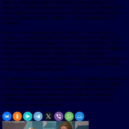
файл в соответствующем редакторе: таблица запустится в
таблицах Р7 офис, презентация — в редакторе презентаций.
Через правый клик доступны дополнительные возможности:
можно открыть объект, заменить его другим файлом или
обновить.
Важно, что встроенный файл в Р7 офис — это не просто
картинка, а полноценный объект. Его можно редактировать,
заменять и обновлять прямо из документа-контейнера. При
этом сохранена обратная совместимость: документ в формате
.docx или .xlsx корректно открывается в десктопных
редакторах Р7 офис, в веб-версии и в Microsoft Office начиная
с 2016 года. Иконка отображается везде, а вложенный файл
открывается по двойному клику.
Эта функция избавляет от необходимости собирать документы
в ZIP-архивы или писать в письмах «во вложении два файла»,
а потом уточнять, какое вложение к чему относится. Один
документ становится единым носителем всей связанной
информации, упрощая работу и устраняя лишний хаос в
переписке и хранении файлов.