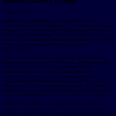
двойному клику в Р7 офис
18 февраля 2026
Представьте: вы открываете документ, а внутри него —
иконка «Смета.xlsx». Двойной клик — и таблица с расчётами
открывается в соседней вкладке. Не нужно искать вложение в
почте, переключаться между окнами или перебирать папку
«Загрузки». Всё уже здесь. Так работает функция встраивания
файлов в десктопных редакторах Р7 офис версии
2025.4.1.1604.
Раньше, чтобы вложить один файл в другой, приходилось
использовать архиваторы, OLE-объекты с непредсказуемым
поведением или ссылки на облако, которые быстро
переставали работать. Теперь в Р7 офис появилась
возможность вставлять файлы как визуальные объекты.
Поддерживаются основные форматы: документы (.doc, .docx),
таблицы (.xls, .xlsx) и презентации (.ppt, .pptx). На странице
такой объект выглядит как стандартная иконка операционной
системы с названием файла — ничего лишнего и сложного.
Чтобы вставить файл, нужно выбрать меню «Вставка» →
«Объект» → «Из файла». После этого объект появляется в
документе. Двойной клик по иконке открывает вложенный