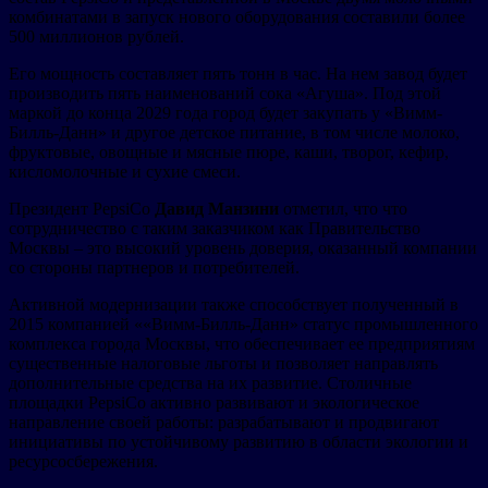
комбинатами в запуск нового оборудования составили более
500 миллионов рублей.
Его мощность составляет пять тонн в час. На нем завод будет
производить пять наименований сока «Агуша». Под этой
маркой до конца 2029 года город будет закупать у «Вимм-
Билль-Данн» и другое детское питание, в том числе молоко,
фруктовые, овощные и мясные пюре, каши, творог, кефир,
кисломолочные и сухие смеси.
Президент PepsiCo
Давид Манзини
отметил, что что
сотрудничество с таким заказчиком как Правительство
Москвы – это высокий уровень доверия, оказанный компании
со стороны партнеров и потребителей.
Активной модернизации также способствует полученный в
2015 компанией ««Вимм-Билль-Данн» статус промышленного
комплекса города Москвы, что обеспечивает ее предприятиям
существенные налоговые льготы и позволяет направлять
дополнительные средства на их развитие. Столичные
площадки PepsiCo активно развивают и экологическое
направление своей работы: разрабатывают и продвигают
инициативы по устойчивому развитию в области экологии и
ресурсосбережения.