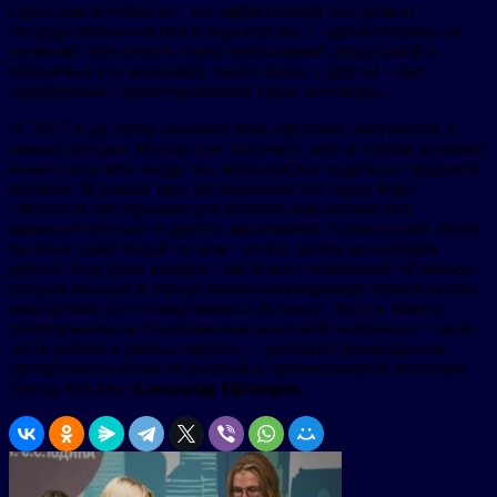
Офсетные контракты – это эффективный инструмент
государственно-частного партнерства. С одной стороны он
позволяет обеспечить город необходимой продукцией и
привлечь в его экономику инвестиции, с другой – дает
предприятию гарантированный спрос на товары.
«С 2017 года город заключил пять офсетных контрактов, в
рамках которых Москва уже получает, либо в скором времени
начнет получать лекарства, медицинские изделия и продукты
питания. В рамках трех договоренностей город будет
обеспечен препаратами для лечения онкологических,
кардиологических и других заболеваний. Совокупный объем
частных инвестиций по ним – почти десять миллиардов
рублей. Еще один контракт заключен с компанией «Гемамед»,
которая наладит в городе импортозамещающее производство
медизделий для стомированных больных. Запуск нового
оборудования на Лианозовском молочной комбинате – также
часть работы в рамках офсета», – рассказал руководитель
Департамента инвестиционной и промышленной политики
города Москвы
Александр Прохоров.