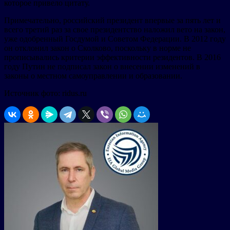
которое привело цитату.
Примечательно, российский президент впервые за пять лет и
всего третий раз за свое президентство наложил вето на закон,
уже одобренный Госдумой и Советом Федерации. В 2012 году
он отклонил закон о Сколково, поскольку в норме не
прописывались критерии эффективности резидентов. В 2016
году Путин не подписал закон о внесении изменений в
законы о местном самоуправлении и образовании.
Источник фото: ridus.ru