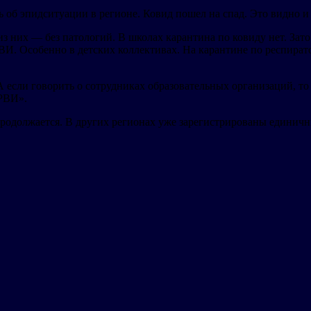
об эпидситуации в регионе. Ковид пошел на спад. Это видно и п
них — без патологий. В школах карантина по ковиду нет. Зато он
И. Особенно в детских коллективах. На карантине по респира
если говорить о сотрудниках образовательных организаций, то 
ОРВИ».
одолжается. В других регионах уже зарегистрированы единичны