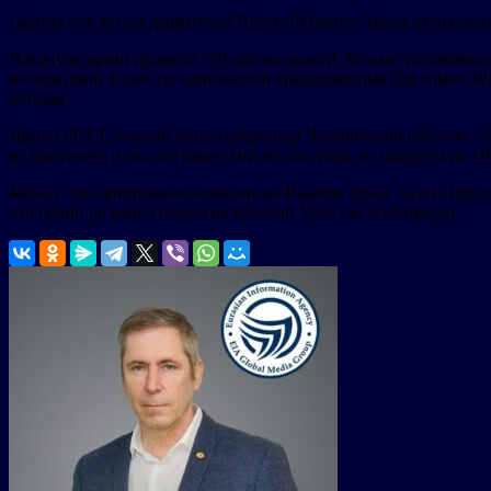
Гриппа нет, но вы держитесь! Власти Южного Урала отчитались 
Накануне врачи провели 520 обследований. Больше половины из 
на передний фланг сегодня вышли традиционные для зимы ОРВ
детсада.
Ирина ГЕХТ, первый вице-губернатор Челябинской области: «А 
не критично, и мы все равно еще не достигли эпидпорога по 
Между тем гриппозная аномалия на Южном Урале до сих пор пр
что грипп до конца сезона на Южный Урал так и не придет.