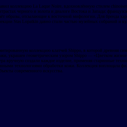
авил коллекцию La Laque Noire, вдохновлённую стилем chinoiser
трастах черного и золота и диалоге Востока и Запада: французс
аёт образы, отсылающие к восточной мифологии. Для бренда ха
екции Stas Lopatkin давно стали частью музейных собраний и ку
митированную коллекцию клатчей Shippo, в которой древняя си
кожи, украшен геометрическим узором Shippo — «Цветком жизн
ера вручную создали каждое изделие, применяя старинные тех
енными технологиями обработки кожи. Коллекция воплощала фил
бъекты современного искусства.