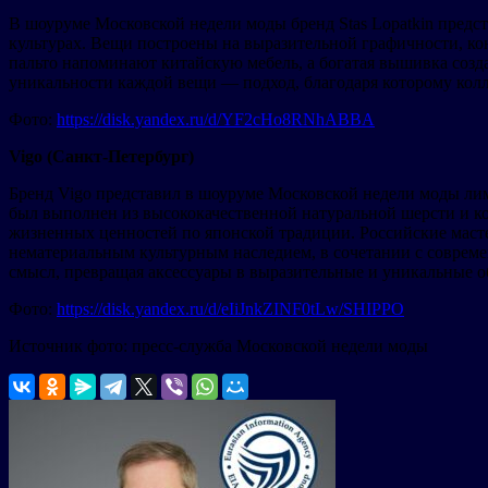
В шоуруме Московской недели моды бренд Stas Lopatkin предст
культурах. Вещи построены на выразительной графичности, кон
пальто напоминают китайскую мебель, а богатая вышивка созд
уникальности каждой вещи — подход, благодаря которому колл
Фото:
https://disk.yandex.ru/d/YF2cHo8RNhABBA
Vigo (Санкт-Петербург)
Бренд Vigo представил в шоуруме Московской недели моды ли
был выполнен из высококачественной натуральной шерсти и 
жизненных ценностей по японской традиции. Российские маст
нематериальным культурным наследием, в сочетании с соврем
смысл, превращая аксессуары в выразительные и уникальные о
Фото:
https://disk.yandex.ru/d/eIiJnkZINF0tLw/SHIPPO
Источник фото: пресс-служба Московской недели моды