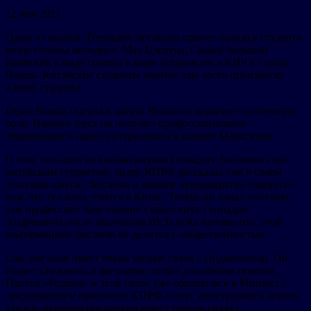
12 мая 2021
Один из внуков /Геннадия Зюганова принес присягу студента
возле головы молодого /Мао Цзедуна. Самый большой
памятник в виде головы в мире установлен в КНР в городе
Чанша. Китайские студенты именно там часто произносят
клятву студента.
Город Чанша сыграл в жизни Великого кормчего особенную
роль. Именно здесь он получил профессиональное
образование и начал интересоваться идеями Марксизма.
О том, что один из восьми внуков Геннадия Зюганова стал
китайским студентом, лидер КПРФ рассказал сам в своем
телеграм-канале. Зюганов и раньше неоднократно говорил о
том, что его внук учится в Китае. Теперь он начал получать
там профессию. Кем именно станет внук Геннадия
Андреевича после окончания ВУЗа пока неизвестно, этой
информацией Зюганов не делится с общественностью.
Сам Зюганов имеет очень тесные связи с Поднебесной. Он
издает там книги и регулярно летает для обмена опытом.
Партия «Родина» в этой связи уже обращалась в Минюст с
предложением присвоить КПРФ статус иностранного агента,
так как руководство партии имеет тесные связи с