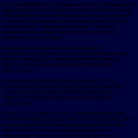
Это воодушевление, по его мнению, кроется в промышленной
трансформации города. Стоя на вершине небоскреба с видом
на Шэньчжэньский залив, Махбубани вспомнил, как смотрел
со стороны Гонконга несколько десятилетий назад. «Здесь
ничего не было — только рисовые поля, — сказал он. —
Сегодня панорама города конкурирует с горизонтами
крупнейших городов мира».
В компании BYD, базирующемся в Шэньчжэне
производителе электромобилей, Махбубани испытал новые
модели и понаблюдал за демонстрациями безопасности
разработанной компанией технологии пластинчатых
аккумуляторов.
Основанная три десятилетия назад компания BYD в
настоящее время работает в 116 странах и регионах. Для
Махбубани ее рост отражает более широкий переход
Шэньчжэня от базового производства к передовым
технологиям.
В этом году исполняется 45 лет с объявления Шэньчжэня
особой экономической зоной. За этот срок город превратился
в одну из крупнейших городских экономик материковой
части Китая, которая широко рассматривается как
испытательный полигон для политик развития Китая.