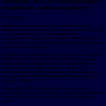
совещание АТЭС в Шэньчжэне может
воодушевить глобальное развитие
31 декабря 2025
Новостной репортаж с Юга. В Шэньчжэне состоялось
неформальное совещание старших должностных лиц из стран
— участниц форума Азиатско-Тихоокеанского
экономического сотрудничества (АТЭС), и Шэньчжэнь был
подтвержден в качестве места проведения Совещания лидеров
экономик АТЭС 2026 года.
Бывший посол Сингапура при Организации Объединенных
Наций, Кишоре Махбубани (Kishore Mahbubani), который
присутствовал на первом Совещании лидеров экономик
АТЭС в 1993 году, недавно вернулся в город. Он с
аналитической любознательностью подошел к Шэньчжэню,
который назвал «самым быстроразвивающимся городом в
мировой истории».
«Когда лидеры АТЭС приедут сюда, они будут очень
впечатлены, — сказал Махбубани. — Достижения Шэньчжэня
могут послужить подлинным воодушевлением для всего
мира».