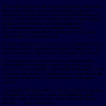
Преимущества Шэньчжэня, отметил Махбубани, также носят
институциональный характер. В Молодежном центре
инноваций и предпринимательства Цяньхай (Шэньчжэнь) —
Гонконг он встретился с представителями стартапов и фирм,
финансируемых Гонконгом, которые пользуются
интегрированными государственными услугами и
политической поддержкой. Этот подход он сам описал как
эффективный и воспроизводимый.
По мнению Махбубани, 45-летнее развитие Шэньчжэня также
является историей изменения отношений с Гонконгом — от
однонаправленного перетекания к взаимному укреплению.
За счет молодого населения и плотной инновационной
экосистемы Шэньчжэнь продолжает привлекать новые
отрасли, от электромобилей до дополненной реальности. В то
время как глобальный рост замедляется, по словам Махбубани
город предлагает другой способ мышления в отношении
развития.
«Достижения Шэньчжэня могут стать реальным источником
воодушевления для других стран, показывающим, какой
прогресс может быть достигнут за такой короткий период
времени», — сказал Махбубани.