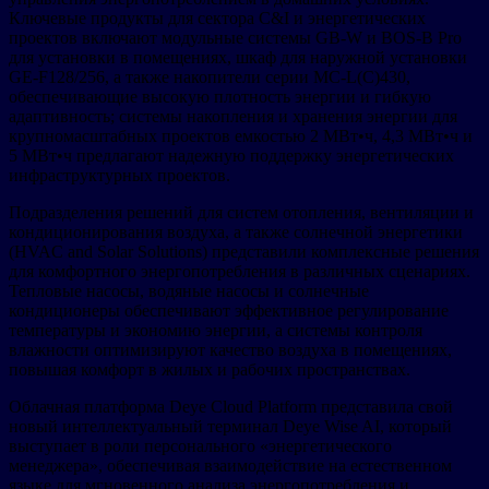
Ключевые продукты для сектора C&I и энергетических
проектов включают модульные системы GB-W и BOS-B Pro
для установки в помещениях, шкаф для наружной установки
GE-F128/256, а также накопители серии MC-L(C)430,
обеспечивающие высокую плотность энергии и гибкую
адаптивность; системы накопления и хранения энергии для
крупномасштабных проектов емкостью 2 МВт•ч, 4,3 МВт•ч и
5 МВт•ч предлагают надежную поддержку энергетических
инфраструктурных проектов.
Подразделения решений для систем отопления, вентиляции и
кондиционирования воздуха, а также солнечной энергетики
(HVAC and Solar Solutions) представили комплексные решения
для комфортного энергопотребления в различных сценариях.
Тепловые насосы, водяные насосы и солнечные
кондиционеры обеспечивают эффективное регулирование
температуры и экономию энергии, а системы контроля
влажности оптимизируют качество воздуха в помещениях,
повышая комфорт в жилых и рабочих пространствах.
Облачная платформа Deye Cloud Platform представила свой
новый интеллектуальный терминал Deye Wise AI, который
выступает в роли персонального «энергетического
менеджера», обеспечивая взаимодействие на естественном
языке для мгновенного анализа энергопотребления и