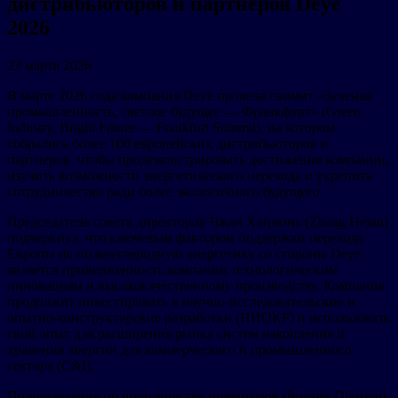
дистрибьюторов и партнеров Deye
2026
23 марта 2026
В марте 2026 года компания Deye провела саммит «Зеленая
промышленность, светлое будущее — Франкфурт» (Green
Industry, Bright Future — Frankfurt Summit), на котором
собрались более 100 европейских дистрибьюторов и
партнеров, чтобы продемонстрировать достижения компании,
изучить возможности энергетического перехода и укрепить
сотрудничество ради более экологичного будущего.
Председатель совета директоров Чжан Хэцзюнь (Zhang Hejun)
подчеркнул, что ключевым фактором поддержки перехода
Европы на низкоуглеродную энергетику со стороны Deye
является приверженность компании технологическим
инновациям и высококачественному производству. Компания
продолжит инвестировать в научно-исследовательские и
опытно-конструкторские разработки (НИОКР) и использовать
свой опыт для расширения рынка систем накопления и
хранения энергии для коммерческого и промышленного
сектора (C&I).
Подразделение по производству инверторов (Inverter Division)