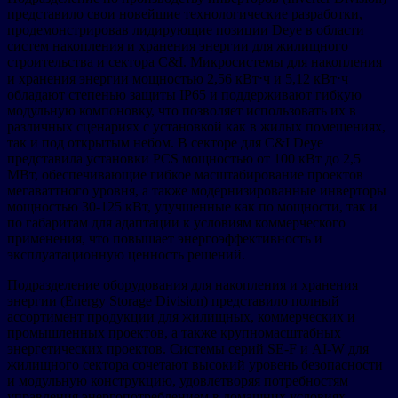
представило свои новейшие технологические разработки,
продемонстрировав лидирующие позиции Deye в области
систем накопления и хранения энергии для жилищного
строительства и сектора C&I. Микросистемы для накопления
и хранения энергии мощностью 2,56 кВт⋅ч и 5,12 кВт⋅ч
обладают степенью защиты IP65 и поддерживают гибкую
модульную компоновку, что позволяет использовать их в
различных сценариях с установкой как в жилых помещениях,
так и под открытым небом. В секторе для C&I Deye
представила установки PCS мощностью от 100 кВт до 2,5
МВт, обеспечивающие гибкое масштабирование проектов
мегаваттного уровня, а также модернизированные инверторы
мощностью 30-125 кВт, улучшенные как по мощности, так и
по габаритам для адаптации к условиям коммерческого
применения, что повышает энергоэффективность и
эксплуатационную ценность решений.
Подразделение оборудования для накопления и хранения
энергии (Energy Storage Division) представило полный
ассортимент продукции для жилищных, коммерческих и
промышленных проектов, а также крупномасштабных
энергетических проектов. Системы серий SE-F и AI-W для
жилищного сектора сочетают высокий уровень безопасности
и модульную конструкцию, удовлетворяя потребностям
управления энергопотреблением в домашних условиях.