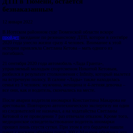
ДТП в Тюмени, остается
безнаказанным
12 января 2022
В Исетском районном суде Тюменской области вскоре
пройдет
заседание по резонансному ДТП, которое в сентябре
2020 года унесло жизни сразу 4 человек. Внимание к этой
истории привлекла Светлана Кетова – мать одного из
погибших.
21 сентября 2020 года автомобиль «Лада Гранта»,
управляемый молодым спортсменом Никитой Кетовым,
разбился в результате столкновения с Infinity, который вылетел
на встречную полосу. В салоне «Лады» также находилась
семья из 3 человек: мужчина, женщина и 4-летняя девочка –
все они, как и водитель, скончались на месте.
После аварии водителя иномарки Константина Макарова не
арестовали. Повторную автотехническую экспертизу ни один
из следователей не назначал, а на ходатайства Светланы
Кетовой о ее проведении 7 раз отвечали отказом. Кроме того,
медицинское освидетельствование водитель иномарки
прошел лишь спустя сутки. При этом в его бардачке нашли
пакет с насваем объемом почти 200 г. Макаров объяснил, что