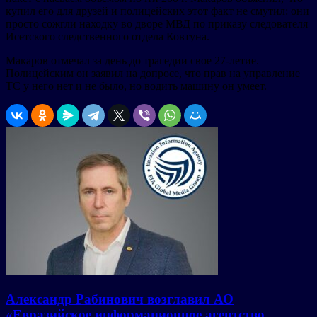
купил его для друзей и полицейских этот факт не смутил: они
просто сожгли находку во дворе МВД по приказу следователя
Исетского следственного отдела Ковтуна.
Макаров отмечал за день до трагедии свое 27-летие.
Полицейским он заявил на допросе, что прав на управление
ТС у него нет и не было, но водить машину он умеет.
Александр Рабинович возглавил АО
«Евразийское информационное агентство