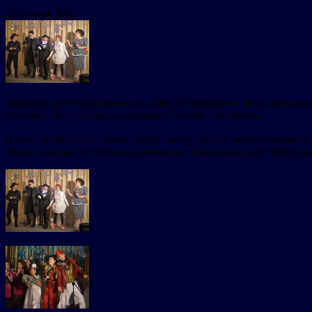
21 января 2021
Подведены итоги районного этапа X городского фестиваля-кон
участие «Театр юных сорванцов» Центра «Аистёнок».
Юные актёры «Аистёнка» представили на суд жюри спектакль «
диплом лауреата 1 степени районного этапа конкурса. Теперь р