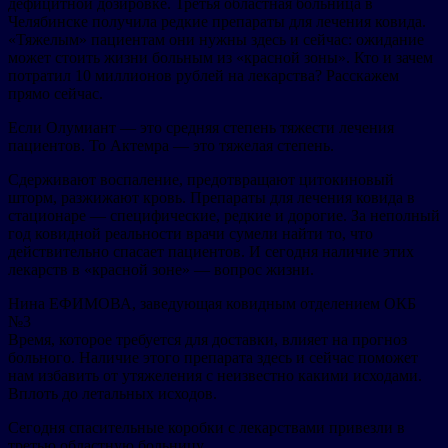
дефицитной дозировке. Третья областная больница в
Челябинске получила редкие препараты для лечения ковида.
«Тяжелым» пациентам они нужны здесь и сейчас: ожидание
может стоить жизни больным из «красной зоны». Кто и зачем
потратил 10 миллионов рублей на лекарства? Расскажем
прямо сейчас.
Если Олумиант — это средняя степень тяжести лечения
пациентов. То Актемра — это тяжелая степень.
Сдерживают воспаление, предотвращают цитокиновый
шторм, разжижают кровь. Препараты для лечения ковида в
стационаре — специфические, редкие и дорогие. За неполный
год ковидной реальности врачи сумели найти то, что
действительно спасает пациентов. И сегодня наличие этих
лекарств в «красной зоне» — вопрос жизни.
Нина ЕФИМОВА, заведующая ковидным отделением ОКБ
№3
Время, которое требуется для доставки, влияет на прогноз
больного. Наличие этого препарата здесь и сейчас поможет
нам избавить от утяжеления с неизвестно какими исходами.
Вплоть до летальных исходов.
Сегодня спасительные коробки с лекарствами привезли в
третью областную больницу.