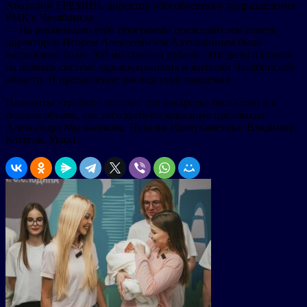
Анатолий ЕРЕМИН, директор обособленного подразделения
РМК в Челябинске:
— На реализацию этой программы председателем совета
директоров Игорем Алексеевичем Алтушкиным было
направлено более 500 миллионов рублей. Эти деньги пошли
на помощь системе здравоохранения и жителям Челябинской
области. И преодоление последствий пандемии.
Пациенты «тройки» получат эти лекарства бесплатно и в
полном объеме, как того требуют ковидные протоколы.
Александра Мыльникова, Наталья Ишмухаметова, Владимир
Котегов, Урал1.