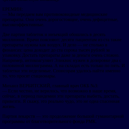
ЕРЕМИН:
— Мы передаем вам противоковидные медицинские
препараты. Они очень дорогостоящие, очень дефицитные,
высокоэффективные.
Две партии таблеток и инъекций обошлись в десять
миллионов. Врачи поясняют: десяти пациентам из ста такие
препараты нужны как воздух. И дело — не столько в
финансах: цена доходит до ста сорока тысяч рублей за
упаковку. Достать препараты даже за деньги очень сложно.
Например, антикоагулянт Эликвис нужен в дозировке два с
половиной миллиграмма. А на складах есть только по пять. И
таблетки эти неделимые. Спонсорам удалось найти именно
то, что просят стационары.
Михаил ВЕРБИТСКИЙ, главный врач ОКБ №3:
— Если честно, не верилось, что возможно в наше время,
сейчас, в период пандемии эти препараты выбить, достать,
привезти. Я скажу, это реально чудо, это не одна спасенная
жизнь.
Партия лекарств — это продолжение большой гуманитарной
программы от благотворительного фонда РМК.