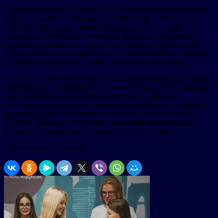
«Россия себя уважает и не собирается оспаривать законность
сделки царского правительства в 1867 году. В отличие от
США, которые вмешиваются во внутренние дела других
государств, не признают законных действий, узурпировав
право действовать бесцеремонно и нагло, не уважая политику
России. США пора успокоиться. Их точка зрения абсолютно
не влияет на решения России», – отметил вице-спикер.
Украина также считает Крым своей территорией, находящейся
в оккупации. Российские власти неоднократно напоминали,
как и почему Крым вошел в состав России. Жители
полуострова своим решением путем законного голосования
на референдуме высказались за воссоединение с Россией.
Поэтому поднимать постоянно крымский вопрос можно с
таким же успехом, как и вопрос возврата Аляски.
Источник фото: theins.ru