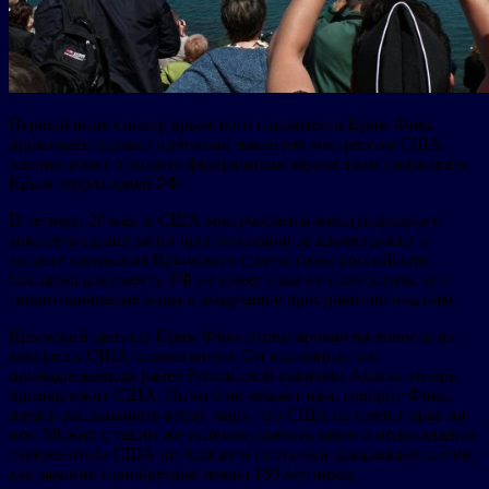
Первый вице-спикер крымского парламента Ефим Фикс
прокомментировал принятый накануне конгрессом США
законопроект о запрете федеральным ведомствам признавать
Крым территорией РФ.
В четверг, 20 мая, в США конгрессмены международного
комитета единогласно проголосовали за законопроект о
запрете признания Крымского полуострова российским.
Согласно документу, РФ не имеет прав на полуостров, его
территориальные воды и воздушное пространство над ним.
Крымский депутат Ефим Фикс отреагировал на новость из
конгресса США симметрично. Он напомнил, что
принадлежавшая ранее Российской империи Аляска теперь
принадлежит США. Ничего не мешает нам, говорит Фикс,
начать рассказывать всему миру, что США не имеют прав на
нее. Можно с таким же успехом принять закон о непризнании
суверенитета США по Аляске и пусть они доказывают потом,
как законно приобретали землю 150 лет назад.