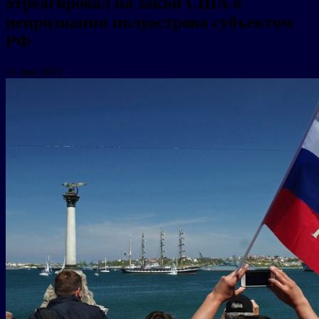
отреагировал на закон США о
непризнании полуострова субъектом
РФ
21 мая 2021