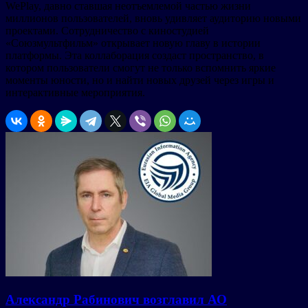
WePlay, давно ставшая неотъемлемой частью жизни
миллионов пользователей, вновь удивляет аудиторию новыми
проектами. Сотрудничество с киностудией
«Союзмультфильм» открывает новую главу в истории
платформы. Эта коллаборация создаст пространство, в
котором пользователи смогут не только вспомнить яркие
моменты юности, но и найти новых друзей через игры и
интерактивные мероприятия.
Александр Рабинович возглавил АО