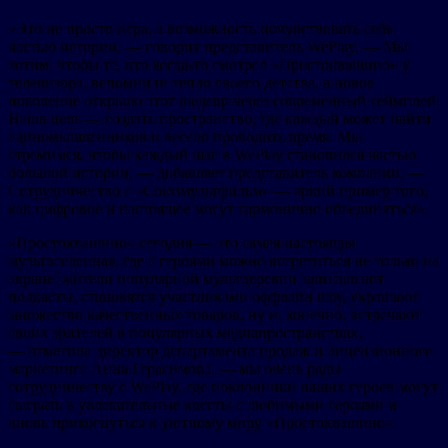
«Это не просто игра, а возможность почувствовать себя
частью истории, — говорит представитель WePlay. — Мы
хотим, чтобы те, кто когда-то смотрел «Простоквашино» у
телевизора, вспомнили тепло своего детства, а новое
поколение открыло этот шедевр через современный геймплей.
Наша цель — создать пространство, где каждый может найти
единомышленников и весело проводить время. Мы
стремимся, чтобы каждый шаг в WePlay становился частью
большой истории, — добавляет представитель компании. —
Сотрудничество с «Союзмультфильм» — яркий пример того,
как цифровое и настоящее могут гармонично объединяться».
«Простоквашино» сегодня — это самая настоящая
мультвселенная, где с героями можно встретиться не только на
экране: жители популярной мультдеревни записывают
подкасты, становятся участниками оффлайн шоу, украшают
множество качественных товаров, ну и, конечно, встречают
своих зрителей в популярных медиапространствах,
— отметила директор департамента продаж и лицензионного
маркетинга Анна Герасимова, — мы очень рады
сотрудничеству с WePlay, где поклонники наших героев могут
сыграть в увлекательные квесты с любимыми героями и
вновь прикоснуться к уютному миру «Простоквашино».