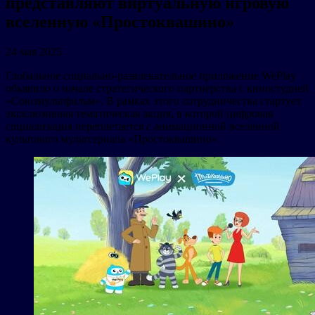
представляют виртуальную игровую
вселенную «Простоквашино»
24 мая 2025
Глобальное социально-развлекательное приложение WePlay
объявило о начале стратегического партнерства с киностудией
«Союзмультфильм». В рамках этого сотрудничества стартует
эксклюзивная тематическая акция, в которой цифровая
социализация переплетается с анимационной вселенной
культового мультсериала «Простоквашино».