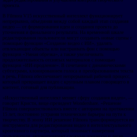
проекта.
В Filmora V15 искусственный интеллект функционирует
непрерывно, объединяя между собой каждый этап создания
видео — от формирования идеи и создания проекта до
уточнения и финального результата. На временной шкале
редактирования пользователи могут создавать новые сцены с
помощью функции «Создание видео с ИИ», удалять
отвлекающие объекты или настраивать фон с помощью
функции «Умная обрезка», а также увеличивать
продолжительность отснятых материалов с помощью
функции «ИИ-продление». В сочетании с динамическими
субтитрами, клонированием голоса и преобразованием текста
в речь, Filmora обеспечивает непрерывный рабочий процесс,
который превращает видео с крупным планом говорящего в
контент, готовый для публикации.
«Искусственный интеллект меняет сферу создания видео», —
говорит Кристи, вице-президент Wondershare. «Решение
Filmora совершенствовалось вместе с авторами на протяжении
15 лет, постоянно устраняя технические барьеры на пути к
творчеству. В эпоху ИИ решение Filmora трансформируется из
инструмента для редактирования видео в интеллектуального
креативного партнера, который понимает намерения
пользователя, автоматизирует сложные процессы и легко