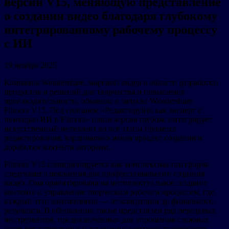
версии V15, меняющую представление
о создании видео благодаря глубокому
интегрированному рабочему процессу
с ИИ
19 ноября 2025
Компания Wondershare, мировой лидер в области разработки
продуктов и решений для творчества и повышения
производительности, объявила о запуске Wondershare
Filmora V15. Под слоганом «Редактируйте как эксперт с
помощью ИИ в Filmora» новая версия глубоко интегрирует
искусственный интеллект во все этапы процесса
редактирования, кардинально меняя процесс создания и
доработки контента авторами.
Filmora V15 позиционируется как комплексная платформа
следующего поколения для профессионального создания
видео. Она ориентирована на интеллектуальное создание
контента и управление творческим рабочим процессом, где
каждый этап взаимосвязан — от концепции до финального
результата. В обновлении также представлен ряд передовых
инструментов, предназначенных для упрощения сложных
задач редактирования и улучшения контроля творческого