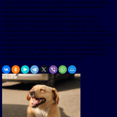
Италии: озеро Бурано, лагуну Орбетельо и кратер Астрони.
Для изучения биоразнообразия и выявления незаконной
деятельности, такой как браконьерство,
несанкционированные велосипеды-внедорожники и
лесозаготовки, было развернуто 45 офлайн устройств
AudioMoth и 10 онлайн устройств Guardian. До сих пор
результаты были положительными. Эта система позволила
распознать 49 видов птиц и млекопитающих и получить 2000
оповещений в режиме реального времени о потенциально
незаконной деятельности. В результате этих оповещений было
проведено более 30 проверок на местах, одна из которых в
декабре 2021 года привела к уничтожению браконьерского
оборудования итальянской полицией и WWF.