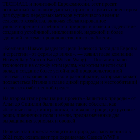
TECH4ALL и политикой Еврокомиссии, этот проект,
основанный на анализе данных, призван служить ориентиром
для будущих передовых методов устойчивого ведения
сельского хозяйства, включая сбалансированное
удовлетворение потребностей природы и людей и содействие
созданию устойчивой, инклюзивной, надежной и более
здоровой системы продовольственного снабжения.
«Компания Huawei разделяет цели Зеленого пакта для Европы
и стратегии «от фермы до вилки», — заявил глава компании
Huawei Italy Уилсон Ван (Wilson Wang). —Поставив наши
технологии на службу этим целям, мы хотим внести свой
вклад в создание более устойчивой продовольственной
системы, сохраняя богатство и разнообразие, которыми может
похвастаться Италия в плане дикой природы и местообитаний
в сельскохозяйственной среде».
На втором этапе реализации проекта «Защитник природы» от
Альп до Сицилии были выбраны такие объекты, как
яблочные сады, виноградники, оливковые рощи, цитрусовые
рощи, пшеничные поля и земли, предназначенные для
выращивания зерновых и овощей.
Первый этап проекта «Защитник природы», запущенного в
2021 году, охватывает три охраняемых Оазиса WWF в