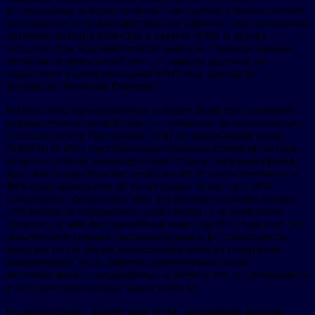
исследования, которые позволят нам сравнить биологическое
разнообразие сельскохозяйственных районов с органическими
методами ведения хозяйства в оазисах WWF и других
соседних сельскохозяйственных районов с традиционными
методами ведения хозяйства», — заявила директор по
маркетингу и коммуникациям WWF Italy Бенедетта
Фламмини (Benedetta Flammini).
Интенсивное промышленное сельское хозяйство оказывает
разрушительное воздействие на глобальное биоразнообразие.
Согласно отчету Программы ООН по окружающей среде
(ЮНЕП) за 2021 год глобальная продовольственная система
является главной движущей силой утраты биоразнообразия,
при этом только сельское хозяйство несет ответственность за
86% угроз вымирания 28 тысяч видов. Более того, 80%
глобального обезлесения, 60% потребления пресной воды и
23% выбросов парниковых газов связаны с воздействием
сельского хозяйства.Европейская комиссия (ЕК) признает, что
сельскохозяйственное биоразнообразие в ЕС сокращается,
реагируя на это общей сельскохозяйственной политикой,
направленной на расширение разнообразия видов,
местообитаний и ландшафтных особенностей, встречающихся
в сельскохозяйственных экосистемах ЕС.
В соответствии с Food4Future WWF, программой Huawei