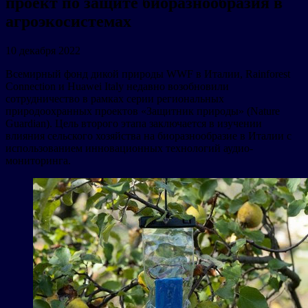
проект по защите биоразнообразия в
агроэкосистемах
10 декабря 2022
Всемирный фонд дикой природы WWF в Италии, Rainforest
Connection и Huawei Italy недавно возобновили
сотрудничество в рамках серии региональных
природоохранных проектов «Защитник природы» (Nature
Guardian). Цель второго этапа заключается в изучении
влияния сельского хозяйства на биоразнообразие в Италии с
использованием инновационных технологий аудио-
мониторинга.