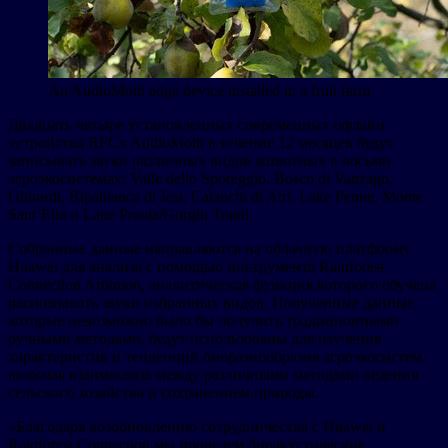
An AudioMoth edge device installed in a fruit farm
Двадцать четыре установленных современных офлайн
устройства RFCx AudioMoth в течение 12 месяцев будут
записывать звуки различных видов животных в восьми
агроэкосистемах: Valle dello Sporeggio, Bosco di Vanzago,
Ghirardi, Ripabianca di Jesi, Calanchi di Atri, Lake Penne, Monte
Sant’Elia и Lake Preola/Gorghi Tondi.
Собранные данные направляются на облачную платформу
Huawei для анализа с помощью инструмента Rainforest
Connection Arbimon, аналитическая функция которого обучена
распознавать звуки избранных видов. Полученные данные,
которые невозможно было бы получить традиционными
ручными методами, будут использованы для изучения
характеристик и тенденций биоразнообразия агроэкосистем,
включая взаимосвязь между различными методами ведения
сельского хозяйства и сохранением природы.
«Благодаря возобновлению сотрудничества с Huawei и
Rainforest Connection мы проведем биоакустические