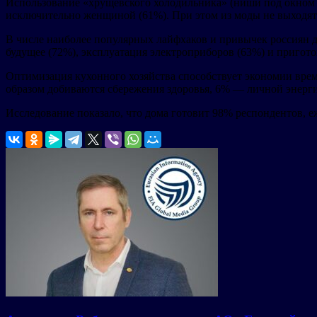
Использование «хрущевского холодильника» (ниши под окном 
исключительно женщиной (61%). При этом из моды не выходят 
В числе наиболее популярных лайфхаков и привычек россиян дл
будущее (72%), эксплуатация электроприборов (63%) и пригото
Оптимизация кухонного хозяйства способствует экономии врем
образом добиваются сбережения здоровья, 6% — личной энерг
Исследование показало, что дома готовит 98% респондентов, еж