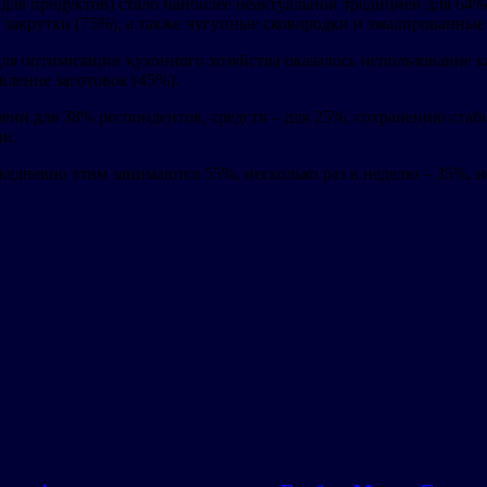
для продуктов) стало наиболее неактуальной традицией для 64
закрутки (75%), а также чугунные сковородки и эмалированные
я оптимизации кухонного хозяйства оказалось использование ка
вление заготовок (45%).
ени для 38% респондентов, средств – для 25%, сохранению ста
ии.
едневно этим занимаются 55%, несколько раз в неделю – 35%, не