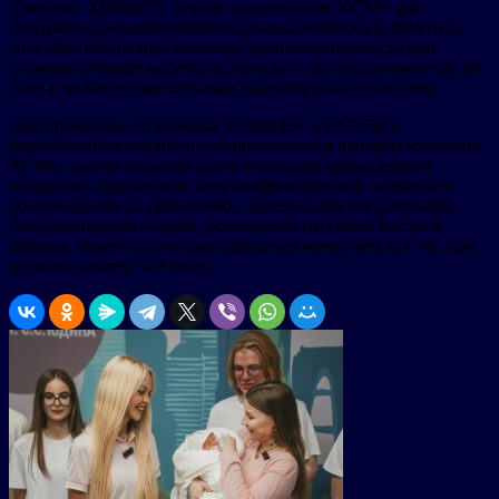
Самосвал XDR80TE, первое предложение XCMG для
турецкой горнодобывающей промышленности в 2024 году,
способен обеспечить высокую производительность при
сложном рельефе местности, обладает грузоподъемностью 80
тонн и является экологичным транспортным решением.
Электрические погрузчики XC968-EV и XC975EV,
разработанные научно-исследовательским центром компании
XCMG, имели большой успех благодаря превосходной
мощности, надежности, энергоэффективности и простоте
обслуживания по сравнению с дизельными погрузчиками.
Аккумуляторная батарея, оснащенная системой быстрой
зарядки, может полностью заряжаться менее чем за 1 час при
времени работы 5–8 часов.