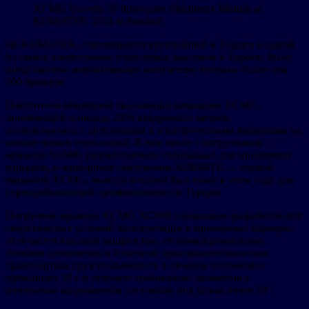
XCMG Unveils 39 Innovative Machinery Models at
KOMATEK 2024 in Istanbul.
На KOMATEK, считающейся крупнейшей в Турции и одной
из самых влиятельных отраслевых выставок в Европе, было
представлено впечатляющее количество техники более чем
500 брендов.
Посетители обширной экспозиции компании XCMG,
занимающей площадь 2895 квадратных метров,
познакомились с дизельными и электрическими машинами на
основе новых технологий. В том числе с погрузчиком
мрамора XC998, разработанным специально для мраморных
карьеров, и карьерным самосвалом XDR80TE — первой
машиной XCMG, выпуск которой был начат в этом году для
горнодобывающей промышленности Турции.
Погрузчик мрамора XCMG XC998 специально разработан для
сверхтяжелых условий эксплуатации в мраморных карьерах,
отличается высокой мощностью, оптимизированными
точками сочленения и отличной производительностью:
транспортная грузоподъемность в нижнем положении
превышает 30 т и отвечает требованию движения в
полностью загруженном состоянии под углом более 20°.