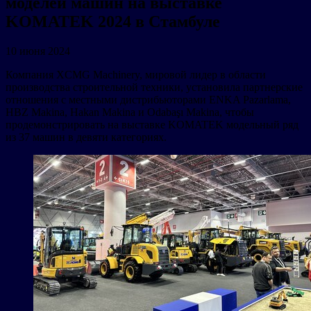
моделей машин на выставке
KOMATEK 2024 в Стамбуле
10 июня 2024
Компания XCMG Machinery, мировой лидер в области
производства строительной техники, установила партнерские
отношения с местными дистрибьюторами ENKA Pazarlama,
HBZ Makina, Hakan Makina и Odabaşı Makina, чтобы
продемонстрировать на выставке KOMATEK модельный ряд
из 37 машин в девяти категориях.