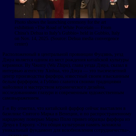
Photo shows the launching ceremony for the art
exhibition «The Road of White Porcelain — From
China’s Dehua to Italy’s Gubbio» held in Gubbio, Italy
on Nov. 14, 2025. (Source: Dehua media convergence
center)
Расположенный в центральной провинции Фуцзянь, уезд
Дэхуа является одним из мест рождения китайской культуры
керамики. Ву Чжипу (Wu Zhipu), глава уезда Дэхуа, сказал в
интервью агентству Xinhua, что Дэхуа — это тысячелетний
центр производства фарфора, известный своим изысканным
белым фарфором, а Губбио славится своими традициями
майолики и мастерством керамического дизайна,
исследованиями глазури и современным художественным
самовыражением.
Г-н Ву отметил, что китайский фарфор сейчас выставлен в
базилике Святого Марка в Венеции, и по распространенному
народному поверью Марко Поло привез образцы фарфора из
Дехуа в Европу. «Эта общая культурная память заложила
уникальный фундамент для возобновления сотрудничества»,
— сказал он.