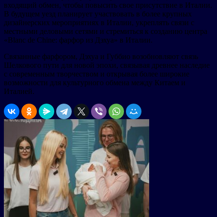
входящий обмен, чтобы повысить свое присутствие в Италии.
В будущем уезд планирует участвовать в более крупных
дизайнерских мероприятиях в Италии, укреплять связи с
местными деловыми сетями и стремиться к созданию центра
«Blanc de Chine: фарфор из Дэхуа» в Италии.
Связанные фарфором, Дэхуа и Губбио возобновляют связь
Шелкового пути для новой эпохи, связывая древнее наследие
с современным творчеством и открывая более широкие
возможности для культурного обмена между Китаем и
Италией.