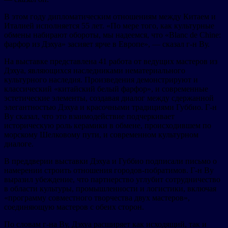
В этом году дипломатическим отношениям между Китаем и
Италией исполняется 55 лет. «По мере того, как культурные
обмены набирают обороты, мы надеемся, что «Blanc de Chine:
фарфор из Дэхуа» засияет ярче в Европе», — сказал г-н Ву.
На выставке представлена 41 работа от ведущих мастеров из
Дэхуа, являющихся наследниками нематериального
культурного наследия. Произведения демонстрируют и
классический «китайский белый фарфор», и современные
эстетические элементы, создавая диалог между сдержанной
элегантностью Дэхуа и красочными традициями Губбио. Г-н
Ву сказал, что это взаимодействие подчеркивает
историческую роль керамики в обмене, происходившем по
морскому Шелковому пути, и современном культурном
диалоге.
В преддверии выставки Дэхуа и Губбио подписали письмо о
намерении строить отношения городов-побратимов. Г-н Ву
выразил убеждение, что партнерство углубит сотрудничество
в области культуры, промышленности и логистики, включая
«программу совместного творчества двух мастеров»,
соединяющую мастеров с обеих сторон.
По словам г-на Ву, Дэхуа расширяет как исходящий, так и