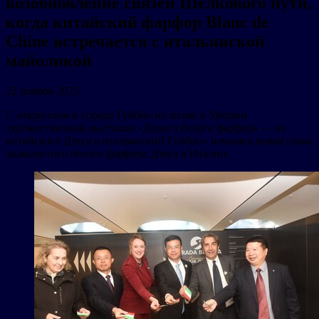
возобновление связей Шелкового пути,
когда китайский фарфор Blanc de
Chine встречается с итальянской
майоликой
22 ноября 2025
C открытием в городе Губбио на холме в Умбрии
художественной выставки «Дорога белого фарфора — из
китайского Дэхуа в итальянский Губбио» началась новая глава
знаменитого белого фарфора Дэхуа в Италии.