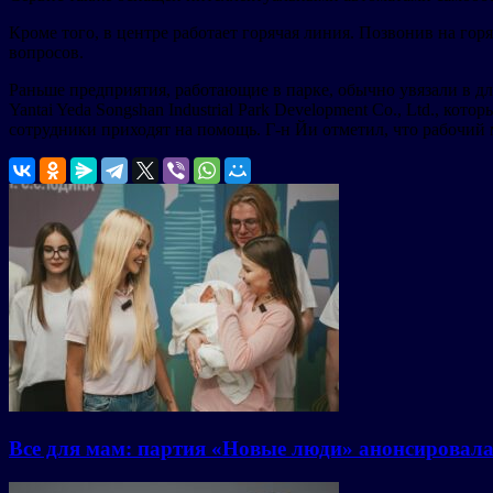
Кроме того, в центре работает горячая линия. Позвонив на г
вопросов.
Раньше предприятия, работающие в парке, обычно увязали в д
Yantai Yeda Songshan Industrial Park Development Co., Ltd., ко
сотрудники приходят на помощь. Г-н Йи отметил, что рабочий 
Все для мам: партия «Новые люди» анонсировал