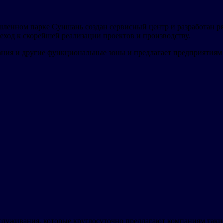
ленном парке Суншань создан сервисный центр и разработан ря
ход к скорейшей реализации проектов и производству.
ия и другие функциональные зоны и предлагает предприятиям 1
луживания, которые круглосуточно предлагают компаниям такие