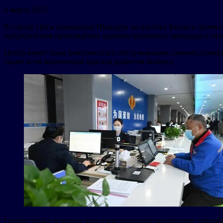
4 марта 2023
В городе Цися провинции Шаньдун на востоке Китая в промыш
предприятиям прохождение административных процедур и пере
Центр имеет зоны комплексного обслуживания, самообслуживан
также всем жизненным циклом развития бизнеса.
Сервис также оснащен интеллектуальными автоматами самообс