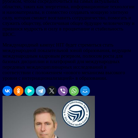
рубежом, чтобы сосредоточиться на самых актуальных
областях, таких как энергетика, информационные технологии
и наноматериалы, и совместно создавать мощную элитную
силу, которая сможет возглавить сотрудничество, помогать и
служить обществу, обеспечивая общее будущее человечеству и
привнося мудрость и силу в процветание и стабильность
ШОС.
Международный кампус HIT будет стремиться стать
международной показательной зоной образования, ведущим
международным кадровым резервом, полюсом роста для
базовых дисциплин и платформой для международных
передовых междисциплинарных исследований в
соответствии с положением «нового механизма высокого
уровня с интернационализацией» в образовании.