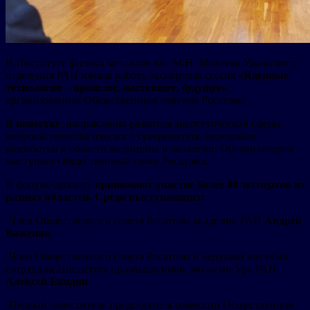
В Институте физики металлов им. М.Н. Михеева Уральского
отделения РАН начала работу экспертная сессия
«Ядерные
технологии – прошлое, настоящее, будущее»
,
организованная Общественным советом Росатома.
В повестке
: направления развития энергетической сферы,
вопросы технологического суверенитета, передовые
разработки в области медицины и экологии. Организатором
выступает Общественный совет Росатома.
В форуме-диалоге
принимают участие более 80 экспертов из
разных областей. Среди выступающих:
-Член Общественного совета Росатома академик РАН
Андрей
Важенин
-Член Общественного совета Росатома и ведущий научный
сотрудник Института промышленной экологии Уро РАН
Алексей Екидин
-Первый заместитель председателя комиссии Общественной