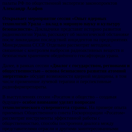
палаты РФ по общественной экспертизе законопроектов
Александр Асафов
Открывает мероприятие сессия «Опыт ядерных
технологий Урала – вклад в мировую науку и культуру
безопасности».
Докладчики представят историю развития
радиоэкологии Урала, расскажут об экологической обстановке
после ликвидации последствий инцидентов на предприятиях
Минсредмаша СССР. Отдельно рассмотрят методики,
связанные с контролем выбросов радиоактивных веществ и
безопасным хранением обеднённого гексафторида урана.
Далее, в рамках сессии
«Диалог с государством, регионами и
общественностью – основа безопасного развития атомной
энергетики»
обсудят возможности ядерной медицины, в том
числе применение лучевой терапии и перспективные
радиофармпрепараты.
В выступлениях сессии «Росатом и общество – создавая
будущее»
особое внимание уделят вопросам
технологического суверенитета страны.
На примере опыта
приемных Общественного совета Госкорпорации «Росатом»
рассмотрят инструменты эффективной работы с
общественностью, способы построения диалога между
представителями отрасли и другими заинтересованными