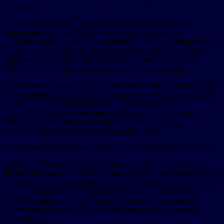
правилам.
Юлия ПУЗАНКОВА, начальник анализа товарных и
финансовых рынков УФАС России по г.Челябинску:
— Наши специалисты на ежедневной основе мониторят цены
на сахар-песок и на масло подсолнечное рафинированное в
торговых сетях, таких как «Магнит», «Красное&Белое»,
«Пятерочка» и иных сетях, вошедших в соглашение.
Скоро фиксированные цены установят на яйца, хлеб и муку. А
пока челябинцы могут быть уверены в том, что сахар должен
стоить не более 46 рублей за килограмм, а литр
подсолнечного масла максимум 110. Это не относится к
рафинаду, оливковому и кукурузному маслу. А для
крупногабаритных упаковок проводят расчет.
Килограмм 45.89, упаковка 5 кг, цена за килограмм — 45.99
УФАС напоминает южноуральцам, на официальном сайте
антимонопольной службы регулярно будут появляться отчеты
по проведенным проверкам. Рассчитывать на фиксированный
ценовой порог челябинцы смогут до 1 апреля 2021 года.
Также потребители могут заполнить форму с указанием
наименования товара и адреса магазина, чтобы отметить
нарушения.