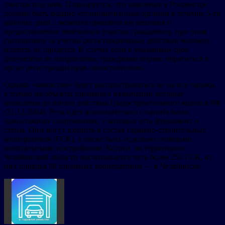
участок под ним. Планируется, что заявление в Росреестре
должно быть подано уполномоченным органом в течение 5-ти
рабочих дней с момента принятия им решения о
предоставлении земельного участка гражданину, при этом
госпошлину за учетно-регистрационные действия человеку
платить не придется. В случае если в указанный срок
документы не направлены, гражданин вправе обратиться в
орган регистрации прав самостоятельно.
Однако «амнистия» будет распространяться не на все гаражи,
а только на объекты гаражного назначения, которые
возведены до начала действия Градостроительного кодекса РФ
(31.12.2004). Речь идет исключительно о капитальных
одноэтажных сооружениях, у которых есть фундамент и
стены. Они могут входить в состав гаражно-строительных
кооперативов (ГСК), а также быть отдельно стоящими
капитальными постройками. Кстати, на территории
Челябинской области насчитывается чуть более 250 ГСК, из
них порядка 90 гаражных кооперативов — в Челябинске.