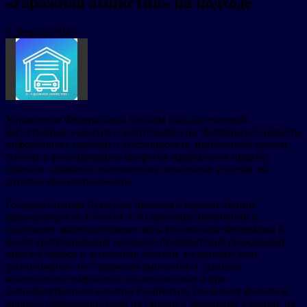
«гаражная амнистия» на подходе
5 февраля 2021
Управление Федеральной службы государственной
регистрации, кадастра и картографии по Челябинской области
информирует граждан о законопроекте, призванном внести
ясность в регулирование вопросов оформления прав на
объекты гаражного назначения и земельные участки, на
которых они расположены.
Государственная Дума уже приняла в первом чтении
законопроект № 1076374-7 «О внесении изменений в
отдельные законодательные акты Российской Федерации в
целях урегулирования вопросов приобретения гражданами
прав на гаражи и земельные участки, на которых они
расположены» (о «гаражной амнистии»). Данный
законопроект разработан по инициативе и при
непосредственном участии Росреестра. Он внесет ясность в
процесс оформления прав на гаражи и земельные участки, на