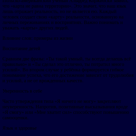
Польско-американский учёный Альфред Коржибски заявил,
что «карта не равна территории». Это значит, что наш язык
лишь отражает реальность, но не является ею. Каждый
человек создает свою «карту» реальности, основанную на
личных переживаниях и восприятиях. Важно понимать и
уважать «карты» других людей.
Влияние слов: примеры из жизни
Воспитание детей
Сравним две фразы: «Ты такой умный, ты всегда делаешь всё
правильно» и «Ты сделал это отлично, ты потратил много
усилий». Во втором случае у ребёнка формируется гибкое
понимание успеха, что его достижение зависит от трудолюбия
и усилий, а не от врожденных качеств.
Уверенность в себе
Часто утверждения типа «Я ничего не могу» закрепляют
неуверенность. Напротив, позитивные высказывания вроде
«Я смогу» или «Мне хватит сил» способствуют повышению
самооценки.
Язык и здоровье