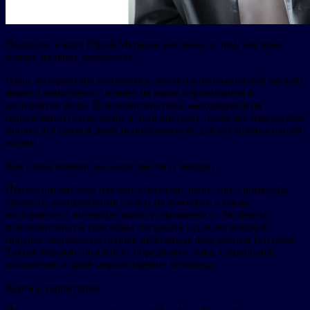
Психолог и коуч Юрий Мурадян рассказал о том, как язык
влияет на нашу реальность.
Язык, которым мы пользуемся, является неотъемлемой частью
нашего мышления и влияет на наши переживания и
восприятие мира. Психолингвистика, находящаяся на
пересечении психологии и лингвистики, помогает нам глубже
понять эту связь и даже использовать её для улучшения нашей
жизни.
Как слова влияют на наши мысли и эмоции
Психолингвистика изучает структуру речи, тон, громкость,
скорость, употребление слов и их контекст, а также
восприятие и интерпретацию услышанного. Эксперты-
психолингвисты способны составить психологический
портрет человека на основе небольших фрагментов его речи.
Таким образом, они могут определить ложь, социальное
положение и даже мировоззрение человека.
Карта и территория