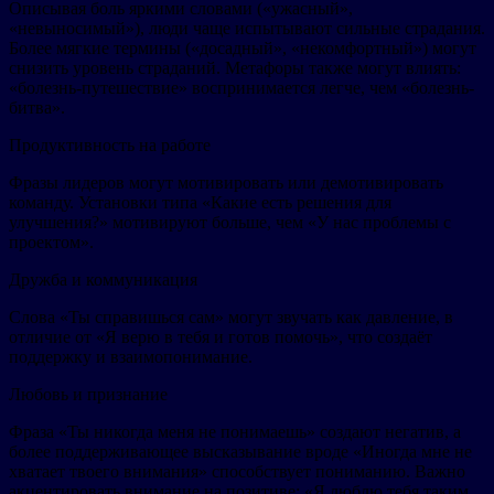
Описывая боль яркими словами («ужасный»,
«невыносимый»), люди чаще испытывают сильные страдания.
Более мягкие термины («досадный», «некомфортный») могут
снизить уровень страданий. Метафоры также могут влиять:
«болезнь-путешествие» воспринимается легче, чем «болезнь-
битва».
Продуктивность на работе
Фразы лидеров могут мотивировать или демотивировать
команду. Установки типа «Какие есть решения для
улучшения?» мотивируют больше, чем «У нас проблемы с
проектом».
Дружба и коммуникация
Слова «Ты справишься сам» могут звучать как давление, в
отличие от «Я верю в тебя и готов помочь», что создаёт
поддержку и взаимопонимание.
Любовь и признание
Фраза «Ты никогда меня не понимаешь» создают негатив, а
более поддерживающее высказывание вроде «Иногда мне не
хватает твоего внимания» способствует пониманию. Важно
акцентировать внимание на позитиве: «Я люблю тебя таким,