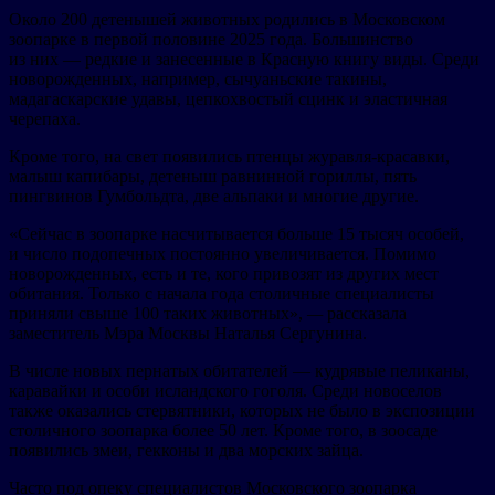
Около 200 детенышей животных родились в Московском
зоопарке в первой половине 2025 года. Большинство
из них — редкие и занесенные в Красную книгу виды. Среди
новорожденных, например, сычуаньские такины,
мадагаскарские удавы, цепкохвостый сцинк и эластичная
черепаха.
Кроме того, на свет появились птенцы журавля-красавки,
малыш капибары, детеныш равнинной гориллы, пять
пингвинов Гумбольдта, две альпаки и многие другие.
«Сейчас в зоопарке насчитывается больше 15 тысяч особей,
и число подопечных постоянно увеличивается. Помимо
новорожденных, есть и те, кого привозят из других мест
обитания. Только с начала года столичные специалисты
приняли свыше 100 таких животных»,
—
рассказала
заместитель Мэра Москвы Наталья Сергунина.
В числе новых пернатых обитателей — кудрявые пеликаны,
каравайки и особи исландского гоголя. Среди новоселов
также оказались стервятники, которых не было в экспозиции
столичного зоопарка более 50 лет. Кроме того, в зоосаде
появились змеи, гекконы и два морских зайца.
Часто под опеку специалистов Московского зоопарка