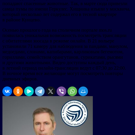
попадают спасенные животные. Так, в марте сюда привезли
самца пумы по имени Геркулес. Хищника изъяли у москвича,
который несколько лет содержал его в тесной квартире
в районе Кунцево.
Осенью прошлого года на столичном портале mos.ru
появилась уникальная возможность посмотреть трансляции
с обитателями зоосада в режиме онлайн. В 21 вольере
установили 71 камеру для наблюдения за пандами, манулом,
медоедами, слонами, капибарами, карликовым бегемотом,
гориллами, семейством орангутанов, сурикатами, рысями
и другими животными. Видео доступны каждый день,
в летний период онлайн-трансляции ведут с 07:30 до 22:00.
В ночное время все желающие могут посмотреть повторы
дневных эфиров.