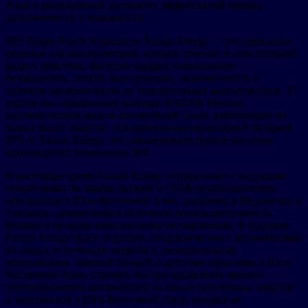
Азии в расширенной дальности, эффективной зарядке,
долговечности и надежности.
SPS (Super Pouch Solution) от Farasis Energy — это передовое
решение для аккумуляторов, которое сочетает в себе большой
радиус действия, быструю зарядку, повышенную
безопасность, легкую конструкцию, экономичность и
плавную модернизацию до твердотельных аккумуляторов. 23
апреля был официально запущен RADAR Horizon,
высококлассная модель автомобилей Geely, работающих на
новых видах энергии, оснащенная аккумуляторной батареей
SPS от Farasis Energy, что ознаменовало первое массовое
производство технологии SPS.
В настоящее время Farasis Energy сотрудничает с ведущими
операторами по замене батарей и OEM-производителями
мотоциклов в Юго-Восточной Азии, например в Индонезии и
Таиланде, демонстрируя отличную производительность
батареи благодаря комплексному тестированию. В будущем
Farasis Energy будет углублять сотрудничество с автомобилями
на новых источниках энергии и электрическими
мотоциклами, заменой батарей и другими отраслями в Юго-
Восточной Азии, стремясь быстро продвигать процесс
электрификации автомобилей на новых источниках энергии
и мотоциклов в Юго-Восточной Азии, продвигая