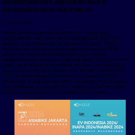
индонезийских двухколесных и
автомобильных выставках
29 апреля 2024
Farasis Energy продемонстрирует свои стандартные
аккумуляторы для электрических мотоциклов 7432/7455,
решения для силовых аккумуляторов SPS (Super Pouch
Solution), высокопроизводительные аккумуляторы NCM и
другие экспонаты на Asiabike Jakarta 2024, первой
профессиональной двухколесной выставке в Юго-Восточной
Азии и крупнейшей комплексной выставке автомобилей и
мотоциклов в Юго-Восточной Азии, INAPA 2024/INABIKE
2024, на международной выставке в Джакарте (JIEXPO),
Индонезия. В ходе выставки будут подписаны соглашения о
стратегическом сотрудничестве с клиентами для ускорения
экспансии Farasis Energy в Юго-Восточную Азию.