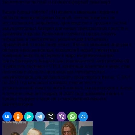
экологически чистый и низкоуглеродный транспорт.
Farasis Energy (688567.SH) является мировым лидером в
области аккумуляторных батарей, специализируясь на
исследованиях, разработке, производстве и продаже систем
аккумуляторных батарей для новых транспортных средств и
хранения энергии. Компания стремится предоставлять
передовые и экологичные решения для глобальных
применений в новой энергетике. Являясь мировым лидером в
области инновационных технологий новой энергетики,
компания запустила первую в мире натриево-ионную
аккумуляторную батарею для пользователей электромобилей
и добилась поставки eVTOL конечным клиентам в мире, став
пионером в области производства электрических
аккумуляторов для двухколесного транспорта в Китае. С 2017
по 2023 год компания занимала первое место по
установленной емкости литий-ионных аккумуляторов в Китае
в течение семи лет подряд. В 2023 году компания вошел в
тройку лидеров в мире по установленной емкости
аккумуляторов.