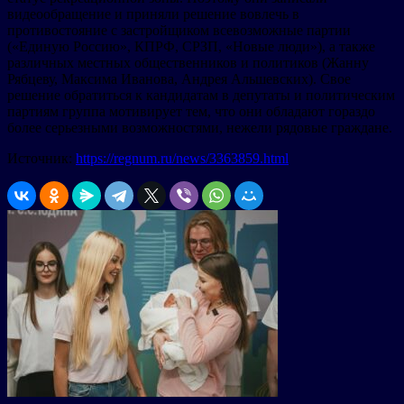
видеообращение и приняли решение вовлечь в
противостояние с застройщиком всевозможные партии
(«Единую Россию», КПРФ, СРЗП, «Новые люди»), а также
различных местных общественников и политиков (Жанну
Рябцеву, Максима Иванова, Андрея Альшевских). Свое
решение обратиться к кандидатам в депутаты и политическим
партиям группа мотивирует тем, что они обладают гораздо
более серьезными возможностями, нежели рядовые граждане.
Источник:
https://regnum.ru/news/3363859.html