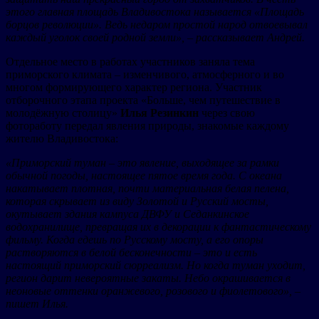
этого главная площадь Владивостока называется «Площадь
борцов революции». Ведь недаром простой народ отвоевывал
каждый уголок своей родной земли», – рассказывает Андрей.
Отдельное место в работах участников заняла тема
приморского климата – изменчивого, атмосферного и во
многом формирующего характер региона. Участник
отборочного этапа проекта «Больше, чем путешествие в
молодёжную столицу»
Илья Резинкин
через свою
фотоработу передал явления природы, знакомые каждому
жителю Владивостока:
«Приморский туман – это явление, выходящее за рамки
обычной погоды, настоящее пятое время года. С океана
накатывает плотная, почти материальная белая пелена,
которая скрывает из виду Золотой и Русский мосты,
окутывает здания кампуса ДВФУ и Седанкинское
водохранилище, превращая их в декорации к фантастическому
фильму. Когда едешь по Русскому мосту, а его опоры
растворяются в белой бесконечности – это и есть
настоящий приморский сюрреализм. Но когда туман уходит,
регион дарит невероятные закаты. Небо окрашивается в
неоновые оттенки оранжевого, розового и фиолетового», –
пишет Илья.