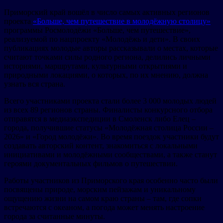
Приморский край вошёл в число самых активных регионов
проекта
«Больше, чем путешествие в молодёжную столицу»
программы Росмолодёжи «Больше, чем путешествие»,
реализуемой по нацпроекту «Молодёжь и дети». В своих
публикациях молодые авторы рассказывали о местах, которые
считают точками силы родного региона, делились личными
историями, маршрутами, культурными открытиями и
природными локациями, о которых, по их мнению, должна
узнать вся страна.
Всего участниками проекта стали более 3 000 молодых людей
из всех 89 регионов страны. Финалисты конкурсного отбора
отправятся в медиаэкспедиции в Смоленск либо Елец –
города, получившие статусы «Молодёжная столица России –
2026» и «Город молодёжи». Во время поездок участники будут
создавать авторский контент, знакомиться с локальными
инициативами и молодёжными сообществами, а также станут
героями документальных фильмов о путешествии.
Работы участников из Приморского края особенно часто были
посвящены природе, морским пейзажам и уникальному
ощущению жизни на самом краю страны – там, где сопки
встречаются с океаном, а погода может менять настроение
города за считанные минуты.