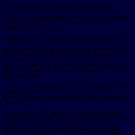
Участница отборочного этапа проекта «Больше, чем
путешествие в молодёжную столицу»
Алина Сидоренко
посвятила свою конкурсную работу знаменитым природным
символам Приморья – скалам «Два брата» и скальному
комплексу «Парк драконов»:
«Приморский край – это место, где ломаются привычные
географические стереотипы. Здесь север встречается с югом,
суровые скалы утопают в лазурных волнах, напоминающих
тропические курорты, а урбанистические пейзажи за секунду
растворяются в мистическом густом тумане. Мой регион
невозможно описать одним словом или показать через одно
время года – его природа соткана из контрастов», –
подмечает Алина.
Историческую сторону Владивостока в своей работе раскрыл
Андрей Товкань
. Он рассказал о крепостях, военном
прошлом города и памяти, которая до сих пор сохраняется в
городской среде:
«Каждый день в 12:00 сигнальное орудие на Корабельной
набережной производит холостой залп, напоминая о статусе
города как великой военно-морской крепости. А в самом
центре города стоит памятник людям, которые смогли
защитить наш прекрасный город от захватчиков. В честь