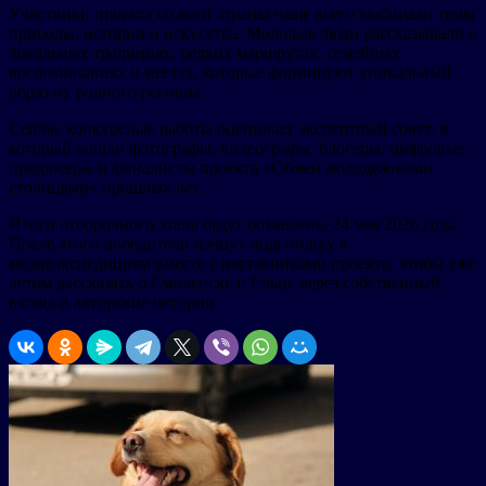
Участники проекта со всей страны чаще всего выбирали темы
природы, истории и искусства. Молодые люди рассказывали о
локальных традициях, редких маршрутах, семейных
воспоминаниях и местах, которые формируют уникальный
образ их родного региона.
Сейчас конкурсные работы оценивает экспертный совет, в
который вошли фотографы, видеографы, блогеры, цифровые
продюсеры и финалисты проекта «Обмен молодёжными
столицами» прошлых лет.
Итоги отборочного этапа будут объявлены 24 мая 2026 года.
После этого победители начнут подготовку к
медиаэкспедициям вместе с наставниками проекта, чтобы уже
летом рассказать о Смоленске и Ельце через собственный
взгляд и авторские истории.