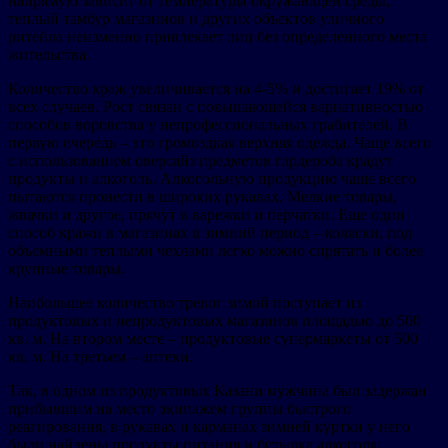
напрямую зависит от температуры окружающей среды,
теплый тамбур магазинов и других объектов уличного
ритейла неизменно привлекает лиц без определенного места
жительства.
Количество краж увеличивается на 4-5% и достигает 19% от
всех случаев. Рост связан с повышающейся вариативностью
способов воровства у непрофессиональных грабителей. В
первую очередь – это громоздкая верхняя одежда. Чаще всего
с использованием оверсайз предметов гардероба крадут
продукты и алкоголь. Алкогольную продукцию чаще всего
пытаются пронести в широких рукавах. Мелкие товары,
жвачки и другое, прячут в варежки и перчатки. Еще один
способ кражи в магазинах в зимний период – коляски, под
объемными теплыми чехлами легко можно спрятать и более
крупные товары.
Наибольшее количество тревог зимой поступает из
продуктовых и непродуктовых магазинов площадью до 500
кв. м. На втором месте – продуктовые супермаркеты от 500
кв. м. На третьем – аптеки.
Так, в одном из продуктовых Казани мужчина был задержан
прибывшим на место экипажем группы быстрого
реагирования, в рукавах и карманах зимней куртки у него
были найдены продукты питания и бутылка алкоголя,