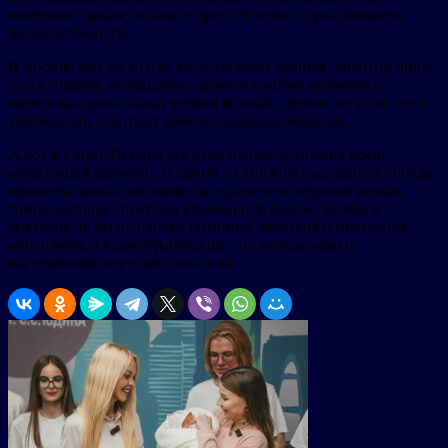
которыми там же, на месте преступления, горе-грабитель
решил отужинать.
В московской же аптеке молодая мама решила оплатить лишь
часть товаров, оставшуюся дорогостоящую косметику
женщина спрятала под чехлом коляски, однако не учла, что в
учреждении работают камеры видеонаблюдения.
А вот в Санкт-Петербурге даже правонарушения носят
культурный характер. В одном из книжных магазинов города
мужчина попытался вынести подарочное издание редких
томов, которое спрятал в объемной дубленке. Камер в
магазине не было, однако странные действия и поведение
книголюба, а также сработавшие на выходе рамки,
насторожили персонал магазина.