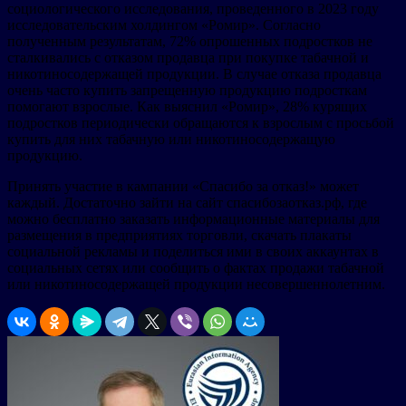
социологического исследования, проведенного в 2023 году
исследовательским холдингом «Ромир». Согласно
полученным результатам, 72% опрошенных подростков не
сталкивались с отказом продавца при покупке табачной и
никотиносодержащей продукции. В случае отказа продавца
очень часто купить запрещенную продукцию подросткам
помогают взрослые. Как выяснил «Ромир», 28% курящих
подростков периодически обращаются к взрослым с просьбой
купить для них табачную или никотиносодержащую
продукцию.
Принять участие в кампании «Спасибо за отказ!» может
каждый. Достаточно зайти на сайт спасибозаотказ.рф, где
можно бесплатно заказать информационные материалы для
размещения в предприятиях торговли, скачать плакаты
социальной рекламы и поделиться ими в своих аккаунтах в
социальных сетях или сообщить о фактах продажи табачной
или никотиносодержащей продукции несовершеннолетним.