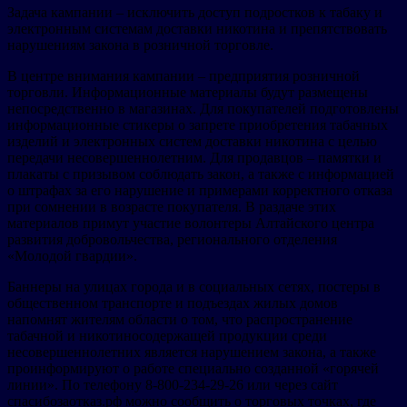
Задача кампании – исключить доступ подростков к табаку и
электронным системам доставки никотина и препятствовать
нарушениям закона в розничной торговле.
В центре внимания кампании – предприятия розничной
торговли. Информационные материалы будут размещены
непосредственно в магазинах. Для покупателей подготовлены
информационные стикеры о запрете приобретения табачных
изделий и электронных систем доставки никотина с целью
передачи несовершеннолетним. Для продавцов – памятки и
плакаты с призывом соблюдать закон, а также с информацией
о штрафах за его нарушение и примерами корректного отказа
при сомнении в возрасте покупателя. В раздаче этих
материалов примут участие волонтеры Алтайского центра
развития добровольчества, регионального отделения
«Молодой гвардии».
Баннеры на улицах города и в социальных сетях, постеры в
общественном транспорте и подъездах жилых домов
напомнят жителям области о том, что распространение
табачной и никотиносодержащей продукции среди
несовершеннолетних является нарушением закона, а также
проинформируют о работе специально созданной «горячей
линии». По телефону 8-800-234-29-26 или через сайт
спасибозаотказ.рф можно сообщить о торговых точках, где