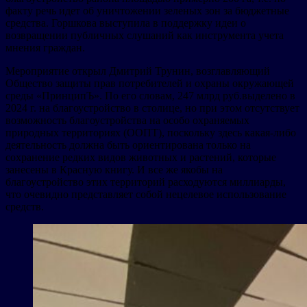
факту речь идет об уничтожении зеленых зон за бюджетные
средства. Горшкова выступила в поддержку идеи о
возвращении публичных слушаний как инструмента учета
мнения граждан.
Мероприятие открыл Дмитрий Трунин, возглавляющий
Общество защиты прав потребителей и охраны окружающей
среды «ПринципЪ». По его словам, 247 млрд руб.выделено в
2024 г. на благоустройство в столице, но при этом отсутствует
возможность благоустройства на особо охраняемых
природных территориях (ООПТ), поскольку здесь какая-либо
деятельность должна быть ориентирована только на
сохранение редких видов животных и растений, которые
занесены в Красную книгу. И все же якобы на
благоустройство этих территорий расходуются миллиарды,
что очевидно представляет собой нецелевое использование
средств.