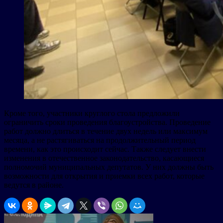
Кроме того, участники круглого стола предложили
ограничить сроки проведения благоустройства. Проведение
работ должно длиться в течение двух недель или максимум
месяца, а не растягиваться на продолжительный период
времени, как это происходит сейчас. Также следует внести
изменения в отечественное законодательство, касающиеся
полномочий муниципальных депутатов. У них должны быть
возможности для открытия и приемки всех работ, которые
ведутся в районе.