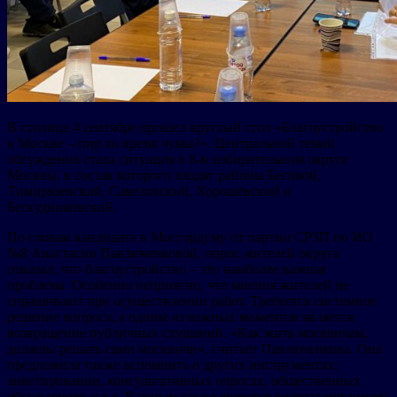
В столице 4 сентябре прошел круглый стол «Благоустройство
в Москве – пир во время чумы?». Центральной темой
обсуждения стала ситуация в 8-м избирательном округе
Москвы, в состав которого входят районы Беговой,
Тимирязевский, Савеловский, Хорошёвский и
Бескудниковский.
По словам кандидата в Мосгордуму от партии СРЗП по ИО
№8 Анастасии Павлюченковой, опрос жителей округа
показал, что благоустройство – это наиболее важная
проблема. Особенно неприятно, что мнения жителей не
спрашивают при осуществлении работ. Требуется системное
решение вопроса, а одним из важных моментов является
возвращение публичных слушаний. «Как жить москвичам,
должны решать сами москвичи», считает Павлюченкова. Она
предложила также вспомнить о других инструментах:
анкетировании, консультативных опросах, общественных
обсуждениях и т.д. Важным также является возврат механизма