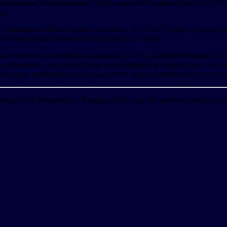
едпочитают петербуржцы (+23%), жители Владивостока (+20,7%)
ы.
, динамика спроса на них составила +4,2% по стране, из которы
рге, Краснодаре, Нижнем Новгороде и Самаре.
ьше всего он полюбился казанцам (12,7%), владивостокцам (+12
е изменился, а вот некоторые новосибирцы от мармелада в эти д
го сырья, например агар-агара, в пост вполне допустим, а вот и
да: с 18 февраля по 18 марта 2024 года (29 дней до поста) и с 18