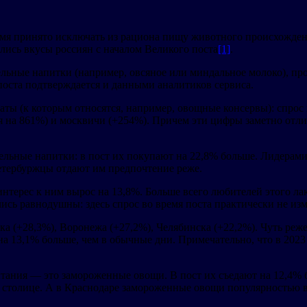
 время принято исключать из рациона пищу животного происхожд
лись вкусы россиян с началом Великого поста
[1]
.
ельные напитки (например, овсяное или миндальное молоко), пр
поста подтверждается и данными аналитиков сервиса.
ы (к которым относятся, например, овощные консервы): спрос на
я на 861%) и москвичи (+254%). Причем эти цифры заметно отли
ительные напитки: в пост их покупают на 22,8% больше. Лидера
петербуржцы отдают им предпочтение реже.
интерес к ним вырос на 13,8%. Больше всего любителей этого ла
ись равнодушны: здесь спрос во время поста практически не из
а (+28,3%), Воронежа (+27,2%), Челябинска (+22,2%). Чуть ре
а 13,1% больше, чем в обычные дни. Примечательно, что в 2023
итания — это замороженные овощи. В пост их съедают на 12,4%
 столице. А в Краснодаре замороженные овощи популярностью в 