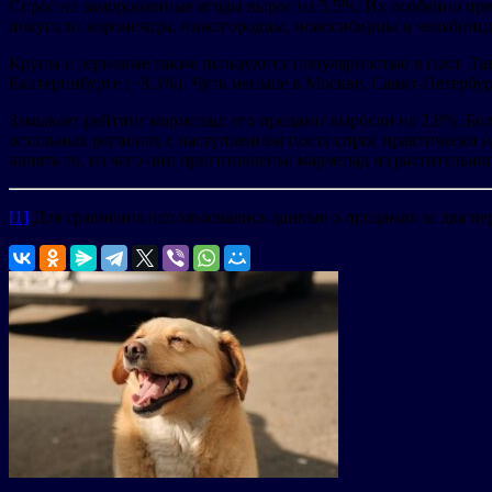
Спрос на замороженные ягоды вырос на 5,5%. Их особенно пр
покупали воронежцы, нижегородцы, новосибирцы и челябинц
Крупы и зерновые также пользуются популярностью в пост. Так
Екатеринбурге (+8,3%). Чуть меньше в Москве, Санкт-Петербу
Замыкает рейтинг мармелад: его продажи выросли на 2,8%. Бол
остальных регионах с наступлением поста спрос практически н
влиять то, из чего они приготовлены: мармелад из растительно
[1]
Для сравнения использовались данные о продажах за два перио