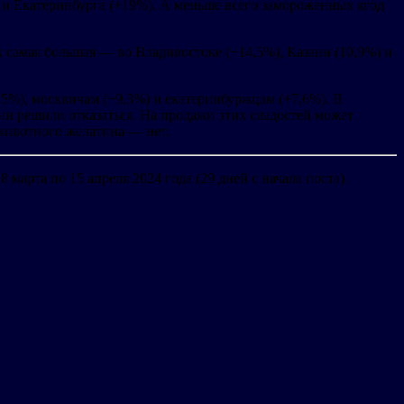
 и Екатеринбурга (+19%). А меньше всего замороженных ягод
х самая большая — во Владивостоке (+14,5%), Казани (10,9%) и
,5%), москвичам (+9,3%) и екатеринбуржцам (+7,6%). В
ни решили отказаться. На продажи этих сладостей может
з животного желатина — нет.
 марта по 15 апреля 2024 года (29 дней с начала поста).