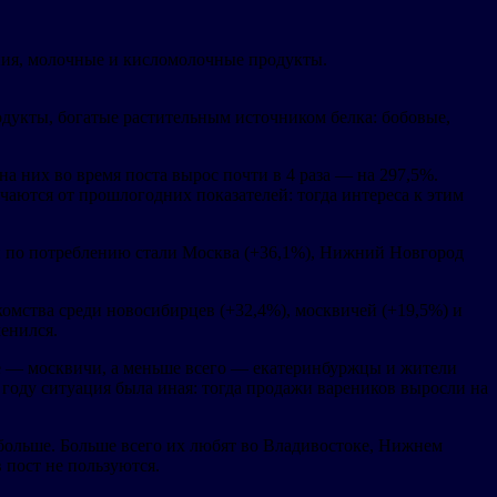
ения, молочные и кисломолочные продукты.
одукты, богатые растительным источником белка: бобовые,
 них во время поста вырос почти в 4 раза — на 297,5%.
чаются от прошлогодних показателей: тогда интереса к этим
ми по потреблению стали Москва (+36,1%), Нижний Новгород
комства среди новосибирцев (+32,4%), москвичей (+19,5%) и
менился.
же — москвичи, а меньше всего — екатеринбуржцы и жители
 году ситуация была иная: тогда продажи вареников выросли на
 больше. Больше всего их любят во Владивостоке, Нижнем
пост не пользуются.