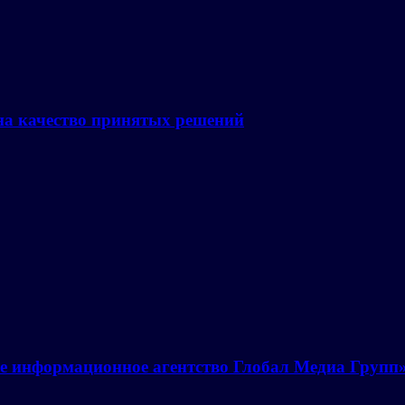
на качество принятых решений
е информационное агентство Глобал Медиа Групп