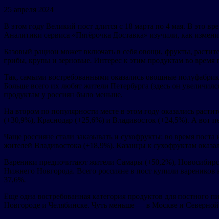
25 апреля 2024
В этом году Великий пост длится с 18 марта по 4 мая. В это
Аналитики сервиса «Пятёрочка Доставка» изучили, как измени
Базовый рацион может включать в себя овощи, фрукты, растит
грибы, крупы и зерновые. Интерес к этим продуктам во время 
Так, самыми востребованными оказались овощные полуфабрикат
Больше всего их любят жители Петербурга (здесь он увеличилс
продуктам у россиян было меньше.
На втором по популярности месте в этом году оказались раст
(+30,9%), Краснодар (+25,6%) и Владивосток (+24,5%). А вот 
Чаще россияне стали заказывать и сухофрукты: во время поста 
жителей Владивостока (+18,9%). Казанцы к сухофруктам оказал
Вареники предпочитают жители Самары (+50,2%), Новосибирск
Нижнего Новгорода. Всего россияне в пост купили вареников н
37,6%.
Еще одна востребованная категория продуктов для постного п
Новгороде и Челябинске. Чуть меньше — в Москве и Северной