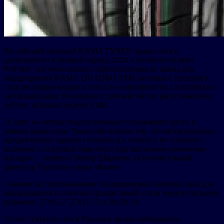
Российский шинный KAMA TYRES подвел итоги
деятельности в зимний период 2024 в сегменте онлайн.
Рейтинг покупательского спроса возглавили шины для
квадроциклов КАМА QUADRO ATM, которые с прошлого
года регулярно входят в топ-3 по популярности у российских
автовладельцев. На втором и третьем местах расположились
летние легковые модели Viatti.
«Спрос на летние модели начинает планомерно расти в
зимнее время года. Тренд обусловлен тем, что автовладельцы
предпочитают заранее готовиться к сезону и не спешить с
выбором и покупкой комплекта при внезапном изменении
погоды», – отметил Тимур Шарипов, исполнительный
директор Торгового дома «Кама».
Самыми востребованными типоразмерами линейки шин для
квадроциклов по итогам продаж зимой стали модели больших
размеров: 27х9-12, 27х11-12 и 30х10-14.
Стоит отметить, что в России в целом наблюдается