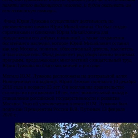
памяти этого выдающегося человека, и будем оказывать им
всю возможную помощь».
Фонд Юрия Лужкова осуществляет деятельность по
увековечению памяти Юрия Михайловича. Он был создан
соратниками и близкими Юрия Михайловича для
продолжения его добрых начинаний, а также сохранения
богатейшего наследия, которое Юрий Михайлович оставил
как мэр Москвы, политик, общественный деятель, мыслитель
и благотворитель. Фонд реализует ряд общественно значимых
программ, продолжающих многолетний созидательный труд
Юрия Лужкова во благо москвичей и россиян.
Могила Ю.М. Лужкова расположена на центральной аллее
Новодевичьего кладбища. Юрий Лужков скончался 10 декабря
2019 года в возрасте 83 лет. Он возглавлял правительство
столицы на протяжении 18 лет, внес значительный вклад в
становление российской государственности и развитие
Москвы. Указ об увековечении памяти Ю.М. Лужкова был
подписан Президентом России В.В. Путиным 13 февраля
2020 г.