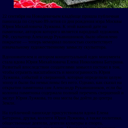
22 сентября на Новодевичьем кладбище прошла публичная
панихида по случаю 89-летия со дня рождения мэра Москвы
Юрия Михайловича Лужкова. К этой важной дате на
памятнике, автором которого является народный художник
РФ, скульптор Александр Рукавишников, было обновлено
покрытие — теперь мемориал полностью соответствует
изначальному художественному замыслу скульптора.
Вдохновителем и автором концептуальной идеи монумента
стала вдова Юрия Михайловича Елена Николаевна Батурина.
Развитый впоследствии создателями замысел состоял в том,
чтобы отразить масштабность и многогранность Юрия
Лужкова, событий и свершений, которые определили целую
эпоху и были бы немыслимы без него. Однако, как сказал на
открытии памятника сам Александр Рукавишников, если бы
колонна памятника содержала полный перечень свершений и
заслуг Юрия Лужкова, то она могла бы дойти до центра
Земли.
На публичной панихиде присутствовали вдова Елена
Батурина, друзья, коллеги Юрия Лужкова, а также политики,
общественные деятели, деятели культуры и спорта,