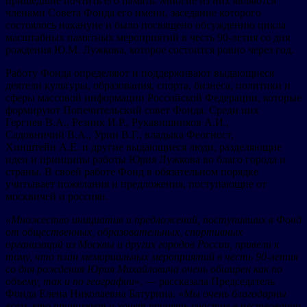
пришедшие почтить его память. Многие из них являются
членами Совета Фонда его имени, заседание которого
состоялось накануне и было посвящено обсуждению цикла
масштабных памятных мероприятий в честь 90-летия со дня
рождения Ю.М. Лужкова, которое состоится ровно через год.
Работу Фонда определяют и поддерживают выдающиеся
деятели культуры, образования, спорта, бизнеса, политики и
сферы массовой информации Российской Федерации, которые
формируют Попечительский совет Фонда. Среди них
Гергиев В.А., Резник И.Р., Рукавишников А.И.,
Садовничий В.А., Урин В.Г., владыка Феогност,
Хинштейн А.Е. и другие выдающиеся люди, разделяющие
идеи и принципы работы Юрия Лужкова во благо города и
страны. В своей работе Фонд в обязательном порядке
учитывает пожелания и предложения, поступающие от
москвичей и россиян.
«Множество инициатив и предложений, поступивших в Фонд
от общественных, образовательных, спортивных
организаций из Москвы и других городов России, привели к
тому, что план мемориальных мероприятий в честь 90-летия
со дня рождения Юрия Михайловича очень обширен как по
объему, так и по географии
», — рассказала Председатель
Фонда Елена Николаевна Батурина. «
Мы очень благодарны
всем, кто принимает и хочет принять участие в чествовании