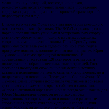
медицинских учреждений, воссозданию парков,
реконструкции архитектурных памятников, проведению
городских праздников, развитию городской транспортной
инфраструктуры и т. д.
В июне того же года Фонд выступил партнером ежегодного
летнего московского фестиваля The BOWL, проходящего в
парке и посвященного уличному и экстремальному спорту и
активному образу жизни, – одного из самых зрелищных
спортивных мероприятий столицы. Парк Юрия Лужкова
принимал фестиваль уже в седьмой раз, но в этом году в
программе появилась дополнительная номинация им. Юрия
Лужкова – «За самое зрелищной исполнение». В
соревновании участвовали 128 скейтеров и райдеров, а
поддержать их собралось несколько тысяч зрителей. Гости
фестиваля наблюдали сложнейшие элементы и технику
катания в исполнении не только опытных спортсменов, но и
подрастающего поколения. Председатель Совета Фонда Юрия
Лужкова Елена Батурина поздравила участников и зрителей
фестиваля с успехом этого яркого события и напомнила:
«Спорт и активный образ жизни были всегда очень важны для
Юрия Михайловича лично, он не только сам был
увлекающимся спортсменом, но и вовлекал в различные
спортивные мероприятия своих друзей и коллег. Будучи
мэром Москвы, он делал все возможное, чтобы в столице