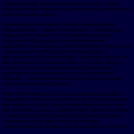
развивался спорт, особенно молодежный, чтобы у юных
спортсменов были возможности тренироваться, соревноваться
и достигать новых высот».
Примечательно, что парк им. Юрия Лужкова граничит
непосредственно с парком «Коломенское», с которым имя
Лужкова тесно связано. По его инициативе здесь был
восстановлен Дворец царя Алексея Михайловича –
выдающееся произведение русского деревянного зодчества. В
«Коломенском» же Юрий Лужков отметил вместе с
москвичами свой 80-летний юбилей, возглавив субботник по
восстановлению исторических садов этого парка. Пять лет
спустя уже Фонд его имени организовал здесь второй
субботник в ознаменование 85-летия со дня рождения
Лужкова – и тысячи москвичей пришли в парк, высадили
несколько сотен новых деревьев.
Фонд Юрия Лужкова был создан для продолжения добрых
начинаний этого выдающегося человека, а также сохранения
богатейшего наследия, которое Юрий Михайлович оставил
как мэр Москвы, политик, общественный деятель, мыслитель
и благотворитель. Фонд реализует общественно-значимые
программы, которые продолжают многолетний
созидательный труд Лужкова во благо москвичей и россиян.