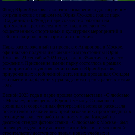
Фонд Юрия Лужкова заключил соглашение о долгосрочном
сотрудничестве с парком им. Юрия Лужкова (ранее парк
«Садовники»). Фонд и парк совместно работали на
протяжении трех последних лет над проведением
общественных, спортивных и культурных мероприятий и
сейчас официально «оформили отношения».
Парк, расположенный на проспекте Андропова в Москве,
официально получил имя бывшего мэра столицы Юрия
Лужкова 21 сентября 2021 года, в день 85-летия со дня его
рождения. Присвоение имени парку состоялось в рамках
мероприятий по увековечению памяти Юрия Лужкова,
приуроченных к юбилейной дате, инициированных Фондом
его имени и одобренных руководством страны ранее в том же
году.
Весной 2023 года в парке прошла фотовыставка «С любовью
к Москве», посвященная Юрию Лужкову. С помощью
архивных и современных фотографий выставка рассказала
посетителям о важнейших преобразованиях, произошедших в
столице за годы его работы на посту мэра. Каждый из
десятков стендов фотовыставки «С любовью к Москве» был
посвящен отдельному аспекту жизни Москвы и москвичей:
строительству доступного жилья, новых учебных и