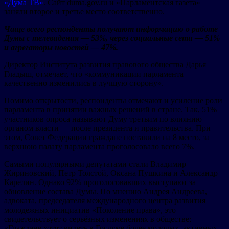
«Дума ТВ»
. Сайт duma.gov.ru и «Парламентская газета»
заняли второе и третье место соответственно.
Чаще всего респонденты получают информацию о работе
Думы с телевидения — 53%, через социальные сети — 51%
и агрегаторы новостей — 47%.
Директор Института развития правового общества Дарья
Гладыш, отмечает, что «коммуникации парламента
качественно изменились в лучшую сторону».
Помимо открытости, респонденты отмечают и усиление роли
парламента в принятии важных решений в стране. Так, 51%
участников опроса называют Думу третьим по влиянию
органом власти — после президента и правительства. При
этом, Совет Федерации граждане поставили на 8 место, за
верхнюю палату парламента проголосовало всего 7%.
Самыми популярными депутатами стали Владимир
Жириновский, Петр Толстой, Оксана Пушкина и Александр
Карелин. Однако 92% проголосовавших выступают за
обновление состава Думы. По мнению Андрея Андреева,
адвоката, председателя международного центра развития
молодежных инициатив «Поколение права», это
свидетельствует о серьёзных изменениях в обществе:
«Граждане хотят видеть в Госдуме более молодых, активных,