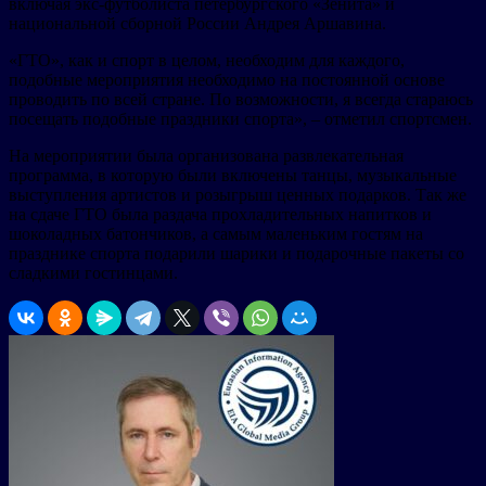
включая экс-футболиста петербургского «Зенита» и
национальной сборной России Андрея Аршавина.
«ГТО», как и спорт в целом, необходим для каждого,
подобные мероприятия необходимо на постоянной основе
проводить по всей стране. По возможности, я всегда стараюсь
посещать подобные праздники спорта», – отметил спортсмен.
На мероприятии была организована развлекательная
программа, в которую были включены танцы, музыкальные
выступления артистов и розыгрыш ценных подарков. Так же
на сдаче ГТО была раздача прохладительных напитков и
шоколадных батончиков, а самым маленьким гостям на
празднике спорта подарили шарики и подарочные пакеты со
сладкими гостинцами.